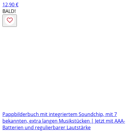
12,90
€
BALD!
Pappbilderbuch mit integriertem Soundchip, mit 7
bekannten, extra langen Musikstücken | Jetzt mit AAA-
Batterien und regulierbarer Lautstärke