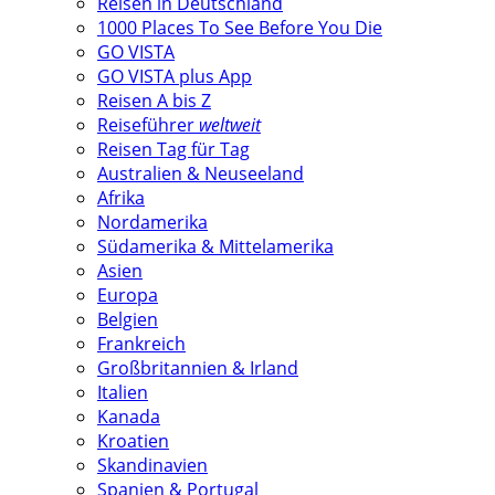
Reisen in Deutschland
1000 Places To See Before You Die
GO VISTA
GO VISTA plus App
Reisen A bis Z
Reiseführer
weltweit
Reisen Tag für Tag
Australien & Neuseeland
Afrika
Nordamerika
Südamerika & Mittelamerika
Asien
Europa
Belgien
Frankreich
Großbritannien & Irland
Italien
Kanada
Kroatien
Skandinavien
Spanien & Portugal