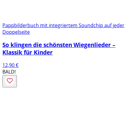
Pappbilderbuch mit integriertem Soundchip auf jeder
Doppelseite
So klingen die schönsten Wiegenlieder –
Klassik für Kinder
12,90
€
BALD!