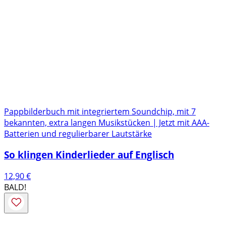
Pappbilderbuch mit integriertem Soundchip, mit 7
bekannten, extra langen Musikstücken | Jetzt mit AAA-
Batterien und regulierbarer Lautstärke
So klingen Kinderlieder auf Englisch
12,90
€
BALD!