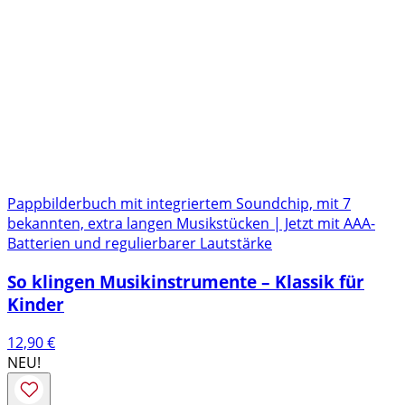
Pappbilderbuch mit integriertem Soundchip, mit 7
bekannten, extra langen Musikstücken | Jetzt mit AAA-
Batterien und regulierbarer Lautstärke
So klingen Musikinstrumente – Klassik für
Kinder
12,90
€
NEU!