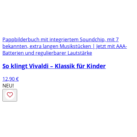
Pappbilderbuch mit integriertem Soundchip, mit 7
bekannten, extra langen Musikstücken | Jetzt mit AAA-
Batterien und regulierbarer Lautstärke
So klingt Vivaldi – Klassik für Kinder
12,90
€
NEU!