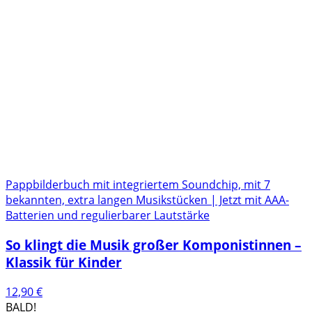
Pappbilderbuch mit integriertem Soundchip, mit 7
bekannten, extra langen Musikstücken | Jetzt mit AAA-
Batterien und regulierbarer Lautstärke
So klingt die Musik großer Komponistinnen –
Klassik für Kinder
12,90
€
BALD!