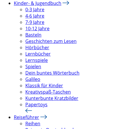
Kinder- & Jugendbuch
0-3 Jahre
4-6 Jahre
7-9 Jahre
10-12 Jahre
Basteln
Geschichten zum Lesen
Hörbücher
Lernbücher
Lernspiele
Spielen
Dein buntes Wörterbuch
Galileo
Klassik für Kinder
Kreativspaß-Taschen
Kunterbunte Kratzbilder
Papertoys
Reiseführer
Reihen