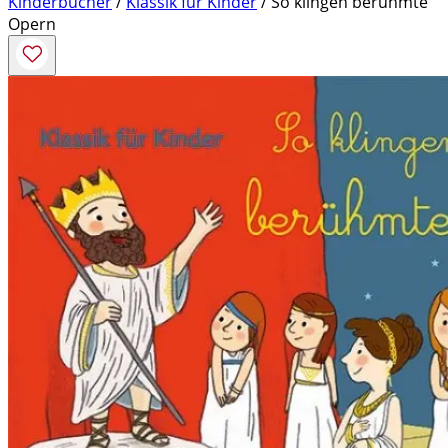
Kinderbücher
/
Klassik für Kinder
/ So klingen berühmte
Opern