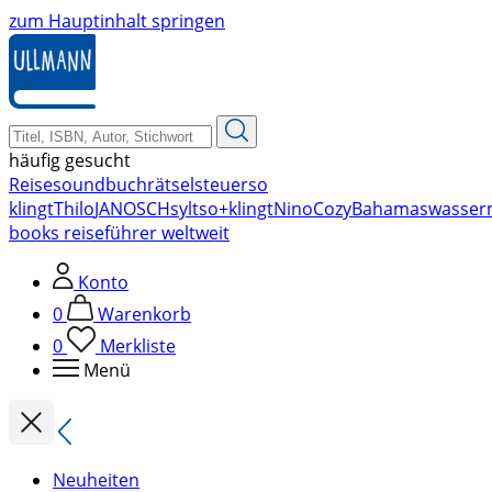
zum Hauptinhalt springen
häufig gesucht
Reise
soundbuch
rätsel
steuer
so
klingt
Thilo
JANOSCH
sylt
so+klingt
Nino
Cozy
Bahamas
wasser
books reiseführer weltweit
Konto
0
Warenkorb
0
Merkliste
Menü
Neuheiten