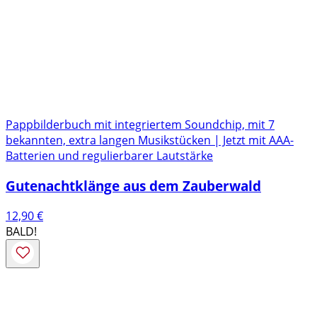
Pappbilderbuch mit integriertem Soundchip, mit 7
bekannten, extra langen Musikstücken | Jetzt mit AAA-
Batterien und regulierbarer Lautstärke
Gutenachtklänge aus dem Zauberwald
12,90
€
BALD!