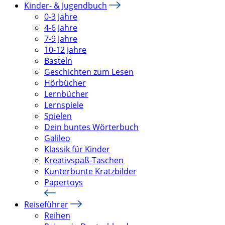
Kinder- & Jugendbuch
0-3 Jahre
4-6 Jahre
7-9 Jahre
10-12 Jahre
Basteln
Geschichten zum Lesen
Hörbücher
Lernbücher
Lernspiele
Spielen
Dein buntes Wörterbuch
Galileo
Klassik für Kinder
Kreativspaß-Taschen
Kunterbunte Kratzbilder
Papertoys
Reiseführer
Reihen