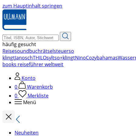
zum Hauptinhalt springen
häufig gesucht
Reise
soundbuch
rätsel
steuer
so
klingt
Janosch
THILO
sylt
so+klingt
Nino
Cozy
bahamas
Wasser
books reiseführer weltweit
Konto
0
Warenkorb
0
Merkliste
Menü
Neuheiten