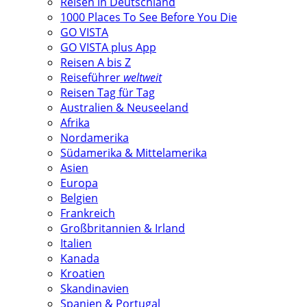
Reisen in Deutschland
1000 Places To See Before You Die
GO VISTA
GO VISTA plus App
Reisen A bis Z
Reiseführer
weltweit
Reisen Tag für Tag
Australien & Neuseeland
Afrika
Nordamerika
Südamerika & Mittelamerika
Asien
Europa
Belgien
Frankreich
Großbritannien & Irland
Italien
Kanada
Kroatien
Skandinavien
Spanien & Portugal