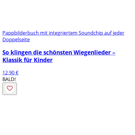
Pappbilderbuch mit integriertem Soundchip auf jeder
Doppelseite
So klingen die schönsten Wiegenlieder –
Klassik für Kinder
12,90
€
BALD!