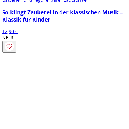
So klingt Zauberei in der klassischen Musik –
Klassik für Kinder
12,90
€
NEU!