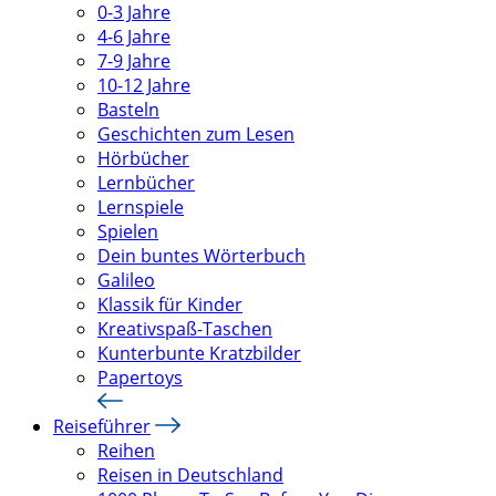
0-3 Jahre
4-6 Jahre
7-9 Jahre
10-12 Jahre
Basteln
Geschichten zum Lesen
Hörbücher
Lernbücher
Lernspiele
Spielen
Dein buntes Wörterbuch
Galileo
Klassik für Kinder
Kreativspaß-Taschen
Kunterbunte Kratzbilder
Papertoys
Reiseführer
Reihen
Reisen in Deutschland