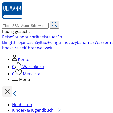
zum
Hauptinhalt
springen
häufig gesucht
Reise
Soundbuch
rätsel
steuer
So
klingt
thilo
janosch
Sylt
So+klingt
nino
cozy
bahamas
Wasserm
books reiseführer weltweit
Konto
0
Warenkorb
0
Merkliste
Menü
Neuheiten
Kinder- & Jugendbuch