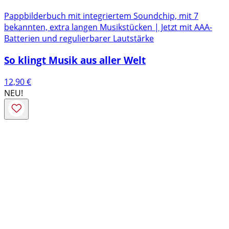
Pappbilderbuch mit integriertem Soundchip, mit 7
bekannten, extra langen Musikstücken | Jetzt mit AAA-
Batterien und regulierbarer Lautstärke
So klingt Musik aus aller Welt
12,90
€
NEU!