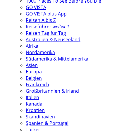
1000 Places To See Before You Die
GO VISTA
GO VISTA plus App
Reisen A bis Z
Reiseführer
weltweit
Reisen Tag für Tag
Australien & Neuseeland
Afrika
Nordamerika
Südamerika & Mittelamerika
Asien
Europa
Belgien
Frankreich
Großbritannien & Irland
Italien
Kanada
Kroatien
Skandinavien
Spanien & Portugal
Türkei