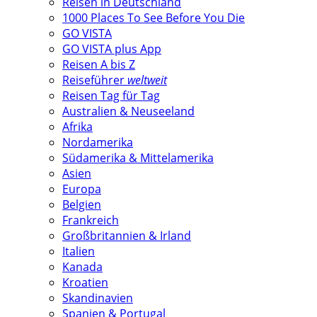
Reisen in Deutschland
1000 Places To See Before You Die
GO VISTA
GO VISTA plus App
Reisen A bis Z
Reiseführer
weltweit
Reisen Tag für Tag
Australien & Neuseeland
Afrika
Nordamerika
Südamerika & Mittelamerika
Asien
Europa
Belgien
Frankreich
Großbritannien & Irland
Italien
Kanada
Kroatien
Skandinavien
Spanien & Portugal