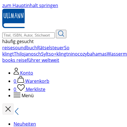
zum Hauptinhalt springen
häufig gesucht
reise
soundbuch
Rätsel
steuer
So
klingt
Thilo
janosch
Sylt
so+klingt
nino
cozy
bahamas
Wasserm
books reiseführer weltweit
Konto
0
Warenkorb
0
Merkliste
Menü
Neuheiten