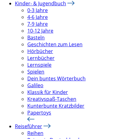
Kinder- & Jugendbuch
0-3 Jahre
4-6 Jahre
7-9 Jahre
10-12 Jahre
Basteln
Geschichten zum Lesen
Hörbücher
Lernbücher
Lernspiele
Spielen
Dein buntes Wörterbuch
Galileo
Klassik für Kinder
Kreativspaß-Taschen
Kunterbunte Kratzbilder
Papertoys
Reiseführer
Reihen