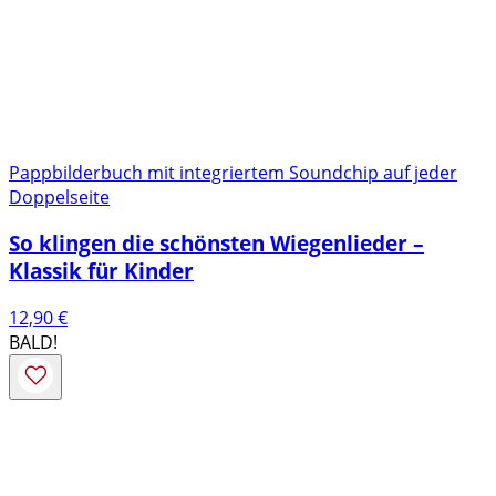
Pappbilderbuch mit integriertem Soundchip auf jeder
Doppelseite
So klingen die schönsten Wiegenlieder –
Klassik für Kinder
12,90
€
BALD!