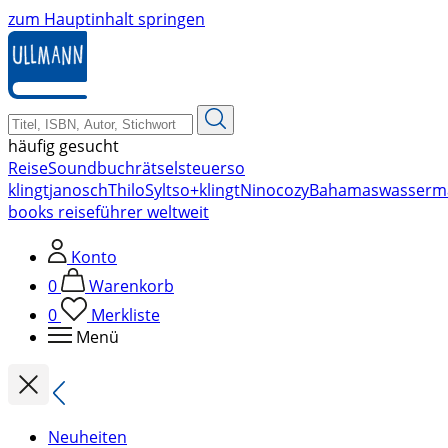
zum Hauptinhalt springen
häufig gesucht
Reise
Soundbuch
rätsel
steuer
so
klingt
janosch
Thilo
Sylt
so+klingt
Nino
cozy
Bahamas
wasserm
books reiseführer weltweit
Konto
0
Warenkorb
0
Merkliste
Menü
Neuheiten