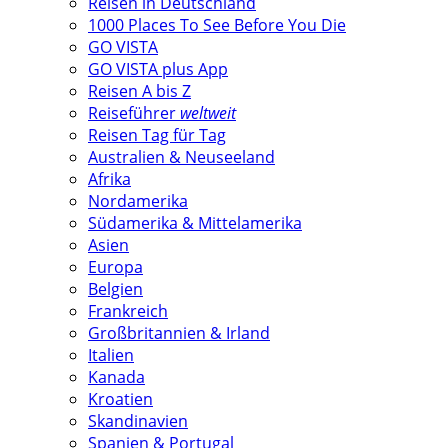
Reisen in Deutschland
1000 Places To See Before You Die
GO VISTA
GO VISTA plus App
Reisen A bis Z
Reiseführer
weltweit
Reisen Tag für Tag
Australien & Neuseeland
Afrika
Nordamerika
Südamerika & Mittelamerika
Asien
Europa
Belgien
Frankreich
Großbritannien & Irland
Italien
Kanada
Kroatien
Skandinavien
Spanien & Portugal