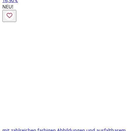
16,90
€
NEU!
mit zahlreichen farbigen Abbildungen und ausfaltbarem