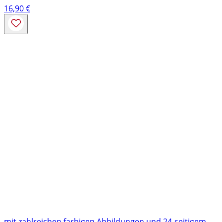
16,90
€
mit zahlreichen farbigen Abbildungen und 24-seitigem