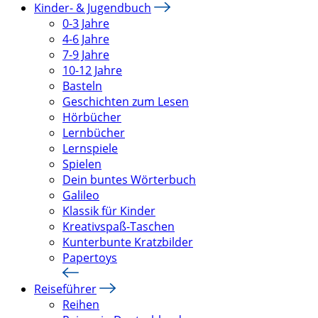
Kinder- & Jugendbuch
0-3 Jahre
4-6 Jahre
7-9 Jahre
10-12 Jahre
Basteln
Geschichten zum Lesen
Hörbücher
Lernbücher
Lernspiele
Spielen
Dein buntes Wörterbuch
Galileo
Klassik für Kinder
Kreativspaß-Taschen
Kunterbunte Kratzbilder
Papertoys
Reiseführer
Reihen