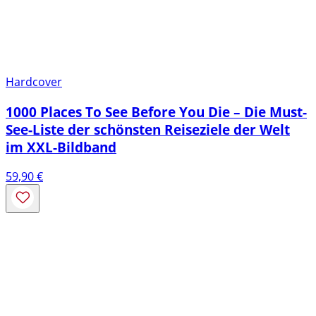
Hardcover
1000 Places To See Before You Die – Die Must-
See-Liste der schönsten Reiseziele der Welt
im XXL-Bildband
59,90
€