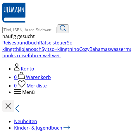
zum
Hauptinhalt
springen
häufig gesucht
Reise
soundbuch
Rätsel
steuer
So
klingt
thilo
Janosch
Sylt
so+klingt
nino
Cozy
Bahamas
wasserm
books reiseführer weltweit
Konto
0
Warenkorb
0
Merkliste
Menü
Neuheiten
Kinder- & Jugendbuch