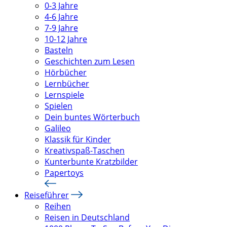
0-3 Jahre
4-6 Jahre
7-9 Jahre
10-12 Jahre
Basteln
Geschichten zum Lesen
Hörbücher
Lernbücher
Lernspiele
Spielen
Dein buntes Wörterbuch
Galileo
Klassik für Kinder
Kreativspaß-Taschen
Kunterbunte Kratzbilder
Papertoys
Reiseführer
Reihen
Reisen in Deutschland