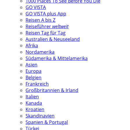
1000 Places To See Before You Die
GO VISTA
GO VISTA plus App
Reisen A bis Z
Reiseführer
weltweit
Reisen Tag für Tag
Australien & Neuseeland
Afrika
Nordamerika
Südamerika & Mittelamerika
Asien
Europa
Belgien
Frankreich
Großbritannien & Irland
Italien
Kanada
Kroatien
Skandinavien
Spanien & Portugal
Türkei