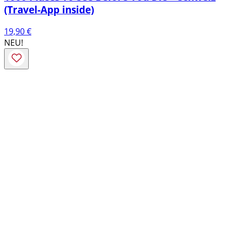
(Travel-App inside)
19,90
€
NEU!