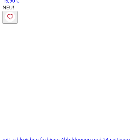
16,90
€
NEU!
mit zahlreichen farbigen Abbildungen und 24-seitigem