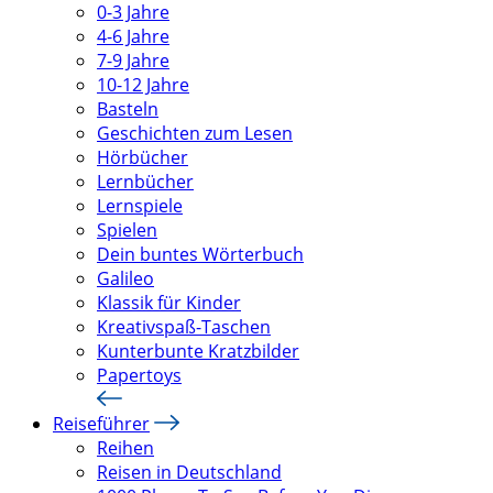
0-3 Jahre
4-6 Jahre
7-9 Jahre
10-12 Jahre
Basteln
Geschichten zum Lesen
Hörbücher
Lernbücher
Lernspiele
Spielen
Dein buntes Wörterbuch
Galileo
Klassik für Kinder
Kreativspaß-Taschen
Kunterbunte Kratzbilder
Papertoys
Reiseführer
Reihen
Reisen in Deutschland