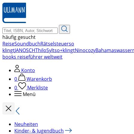
zum
Hauptinhalt
springen
häufig gesucht
Reise
Soundbuch
Rätsel
steuer
so
klingt
JANOSCH
Thilo
Sylt
so+klingt
Nino
cozy
Bahamas
wasser
books reiseführer weltweit
Konto
0
Warenkorb
0
Merkliste
Menü
Neuheiten
Kinder- & Jugendbuch