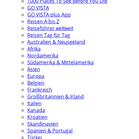
1000 Places To See Before You Die
GO VISTA
GO VISTA plus App
Reisen A bis Z
Reiseführer
weltweit
Reisen Tag für Tag
Australien & Neuseeland
Afrika
Nordamerika
Südamerika & Mittelamerika
Asien
Europa
Belgien
Frankreich
Großbritannien & Irland
Italien
Kanada
Kroatien
Skandinavien
Spanien & Portugal
Türkei