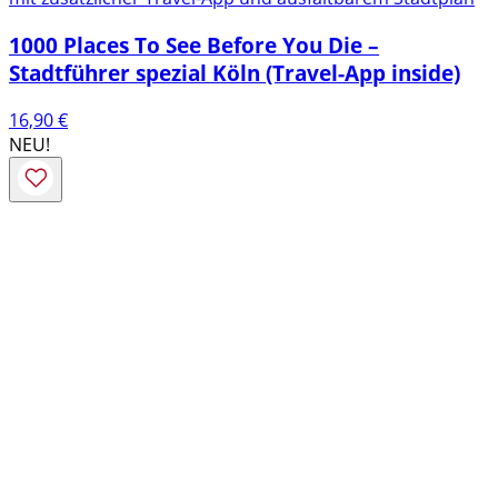
1000 Places To See Before You Die –
Stadtführer spezial Köln (Travel-App inside)
16,90
€
NEU!