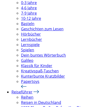
0-3 Jahre
4-6 Jahre
7-9 Jahre
10-12 Jahre
Basteln
Geschichten zum Lesen
Hörbücher
Lernbücher
Lernspiele
Spielen
Dein buntes Wörterbuch
Galileo
Klassik für Kinder
Kreativspaß-Taschen
Kunterbunte Kratzbilder
Papertoys
Reiseführer
Reihen
Reisen in Deutschland