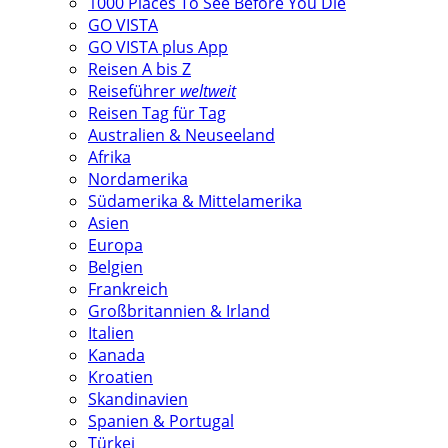
1000 Places To See Before You Die
GO VISTA
GO VISTA plus App
Reisen A bis Z
Reiseführer
weltweit
Reisen Tag für Tag
Australien & Neuseeland
Afrika
Nordamerika
Südamerika & Mittelamerika
Asien
Europa
Belgien
Frankreich
Großbritannien & Irland
Italien
Kanada
Kroatien
Skandinavien
Spanien & Portugal
Türkei