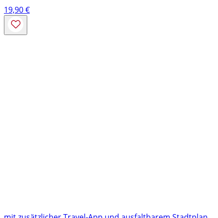
19,90
€
mit zusätzlicher Travel-App und ausfaltbarem Stadtplan