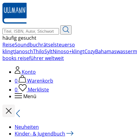
zum
Hauptinhalt
springen
häufig gesucht
Reise
Soundbuch
rätsel
steuer
so
klingt
Janosch
Thilo
Sylt
Nino
so+klingt
Cozy
Bahamas
wasserm
books reiseführer weltweit
Konto
0
Warenkorb
0
Merkliste
Menü
Neuheiten
Kinder- & Jugendbuch