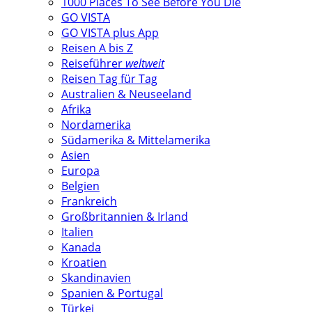
1000 Places To See Before You Die
GO VISTA
GO VISTA plus App
Reisen A bis Z
Reiseführer
weltweit
Reisen Tag für Tag
Australien & Neuseeland
Afrika
Nordamerika
Südamerika & Mittelamerika
Asien
Europa
Belgien
Frankreich
Großbritannien & Irland
Italien
Kanada
Kroatien
Skandinavien
Spanien & Portugal
Türkei