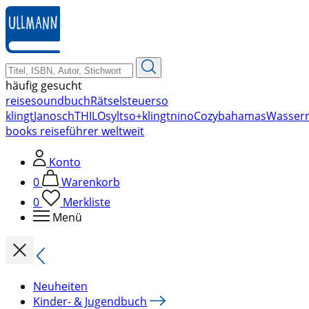
zum
Hauptinhalt
springen
häufig gesucht
reise
soundbuch
Rätsel
steuer
so
klingt
Janosch
THILO
sylt
so+klingt
nino
Cozy
bahamas
Wasser
books reiseführer weltweit
Konto
0
Warenkorb
0
Merkliste
Menü
Neuheiten
Kinder- & Jugendbuch