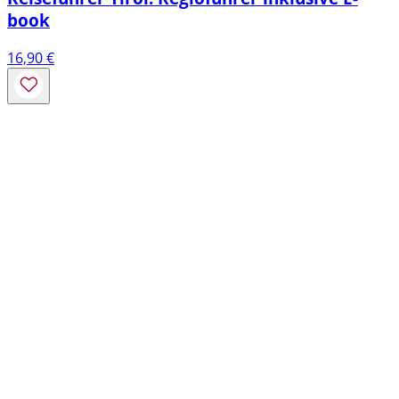
book
16,90
€