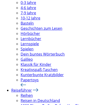
0-3 Jahre
4-6 Jahre
7-9 Jahre
10-12 Jahre
Basteln
Geschichten zum Lesen
Hörbücher
Lernbücher
Lernspiele
Spielen
Dein buntes Wörterbuch
Galileo
Klassik für Kinder
Kreativspaß-Taschen
Kunterbunte Kratzbilder
Papertoys
Reiseführer
Reihen
Reisen in Deutschland