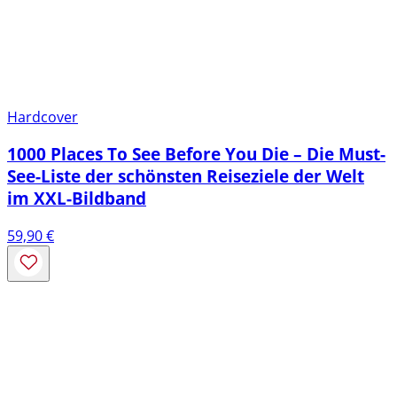
Hardcover
1000 Places To See Before You Die – Die Must-
See-Liste der schönsten Reiseziele der Welt
im XXL-Bildband
59,90
€