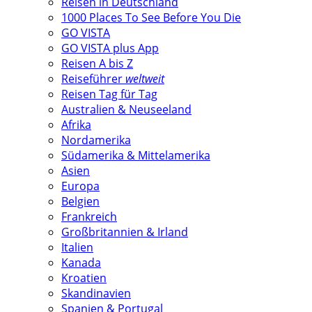
Reisen in Deutschland
1000 Places To See Before You Die
GO VISTA
GO VISTA plus App
Reisen A bis Z
Reiseführer
weltweit
Reisen Tag für Tag
Australien & Neuseeland
Afrika
Nordamerika
Südamerika & Mittelamerika
Asien
Europa
Belgien
Frankreich
Großbritannien & Irland
Italien
Kanada
Kroatien
Skandinavien
Spanien & Portugal