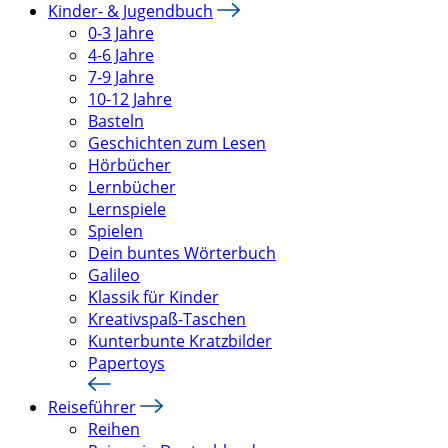
Kinder- & Jugendbuch
0-3 Jahre
4-6 Jahre
7-9 Jahre
10-12 Jahre
Basteln
Geschichten zum Lesen
Hörbücher
Lernbücher
Lernspiele
Spielen
Dein buntes Wörterbuch
Galileo
Klassik für Kinder
Kreativspaß-Taschen
Kunterbunte Kratzbilder
Papertoys
Reiseführer
Reihen