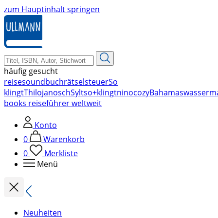
zum Hauptinhalt springen
häufig gesucht
reise
soundbuch
rätsel
steuer
So
klingt
Thilo
janosch
Sylt
so+klingt
nino
cozy
Bahamas
wasserm
books reiseführer weltweit
Konto
0
Warenkorb
0
Merkliste
Menü
Neuheiten