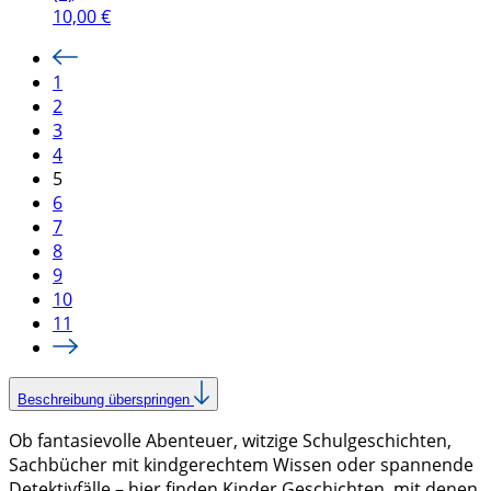
10,00
€
1
2
3
4
5
6
7
8
9
10
11
Beschreibung überspringen
Ob fantasievolle Abenteuer, witzige Schulgeschichten,
Sachbücher mit kindgerechtem Wissen oder spannende
Detektivfälle – hier finden Kinder Geschichten, mit denen