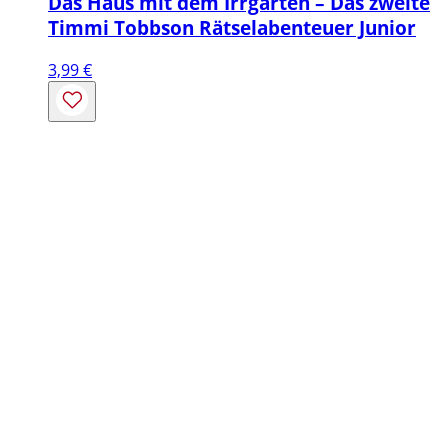
Das Haus mit dem Irrgarten – Das zweite
Timmi Tobbson Rätselabenteuer Junior
3,99
€