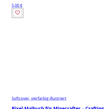
5,00
€
Softcover, vierfarbig illustriert
Pixel-Malbuch für Minecrafter – Crafting