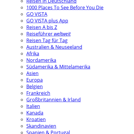
Reisen in Deutschland
1000 Places To See Before You Die
GO VISTA
GO VISTA plus App
Reisen A bis Z
Reiseführer
weltweit
Reisen Tag für Tag
Australien & Neuseeland
Afrika
Nordamerika
Südamerika & Mittelamerika
Asien
Europa
Belgien
Frankreich
Großbritannien & Irland
Italien
Kanada
Kroatien
Skandinavien
Spanien & Portugal