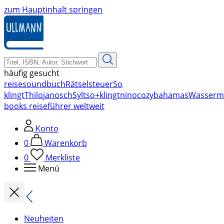
zum Hauptinhalt springen
häufig gesucht
reise
soundbuch
Rätsel
steuer
So
klingt
Thilo
janosch
Sylt
so+klingt
nino
cozy
bahamas
Wasserm
books reiseführer weltweit
Konto
0
Warenkorb
0
Merkliste
Menü
Neuheiten