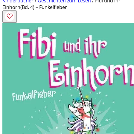
Kinderbücher
/
Geschichten zum Lesen
/ Fibi und ihr
Einhorn(Bd. 4) – Funkelfieber