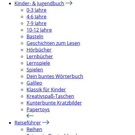
Kinder- & Jugendbuch
0-3 Jahre
4-6 Jahre
7-9 Jahre
10-12 Jahre
Basteln
Geschichten zum Lesen
Hörbücher
Lernbücher
Lernspiele
Spielen
Dein buntes Wörterbuch
Galileo
Klassik für Kinder
Kreativspaß-Taschen
Kunterbunte Kratzbilder
Papertoys
Reiseführer
Reihen