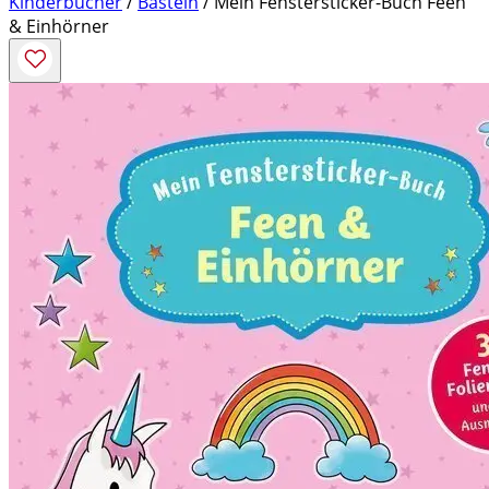
Kinderbücher
/
Basteln
/ Mein Fenstersticker-Buch Feen
& Einhörner