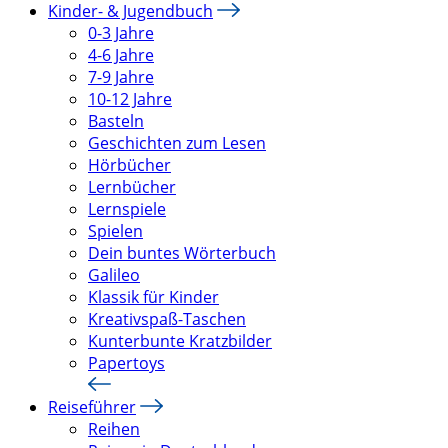
Kinder- & Jugendbuch
0-3 Jahre
4-6 Jahre
7-9 Jahre
10-12 Jahre
Basteln
Geschichten zum Lesen
Hörbücher
Lernbücher
Lernspiele
Spielen
Dein buntes Wörterbuch
Galileo
Klassik für Kinder
Kreativspaß-Taschen
Kunterbunte Kratzbilder
Papertoys
Reiseführer
Reihen