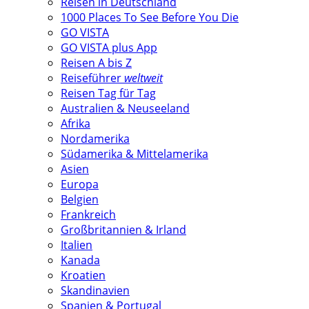
Reisen in Deutschland
1000 Places To See Before You Die
GO VISTA
GO VISTA plus App
Reisen A bis Z
Reiseführer
weltweit
Reisen Tag für Tag
Australien & Neuseeland
Afrika
Nordamerika
Südamerika & Mittelamerika
Asien
Europa
Belgien
Frankreich
Großbritannien & Irland
Italien
Kanada
Kroatien
Skandinavien
Spanien & Portugal