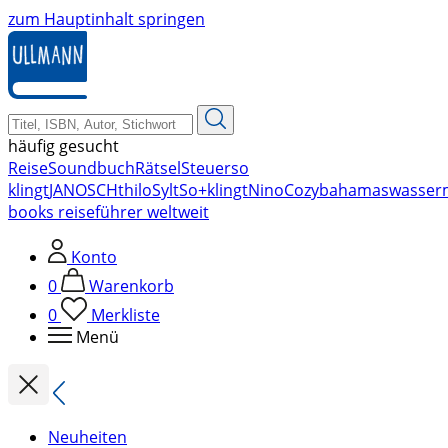
zum Hauptinhalt springen
häufig gesucht
Reise
Soundbuch
Rätsel
Steuer
so
klingt
JANOSCH
thilo
Sylt
So+klingt
Nino
Cozy
bahamas
wasser
books reiseführer weltweit
Konto
0
Warenkorb
0
Merkliste
Menü
Neuheiten