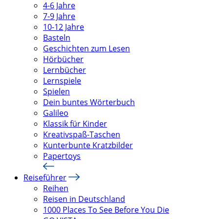
4-6 Jahre
7-9 Jahre
10-12 Jahre
Basteln
Geschichten zum Lesen
Hörbücher
Lernbücher
Lernspiele
Spielen
Dein buntes Wörterbuch
Galileo
Klassik für Kinder
Kreativspaß-Taschen
Kunterbunte Kratzbilder
Papertoys
Reiseführer
Reihen
Reisen in Deutschland
1000 Places To See Before You Die