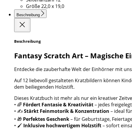
Größe
22,0 x 19,0
Beschreibung
Beschreibung
Fantasy Scratch Art – Magische Ei
Entdecke die zauberhafte Welt der Einhörner mit un
Auf 12 liebevoll gestalteten Kratzbildern können Kind
dem beiliegenden Holzstift.
Dieses Kratzbuch ist mehr als nur ein kreativer Zeitve
• 🌈
Fördert Fantasie & Kreativität
– jedes freigeleg
• ✍️
Stärkt Feinmotorik & Konzentration
– ideal fü
• 🎁
Perfektes Geschenk
– für Geburtstage, Feiertage
• 🖌️
Inklusive hochwertigem Holzstift
– sofort eins