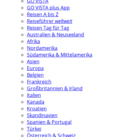
GO VISTA
GO VISTA plus App
Reisen A bis Z
Reiseführer
weltweit
Reisen Tag für Tag
Australien & Neuseeland
Afrika
Nordamerika
Südamerika & Mittelamerika
Asien
Europa
Belgien
Frankreich
Großbritannien & Irland
Italien
Kanada
Kroatien
Skandinavien
Spanien & Portugal
Türkei
Österreich & Schweiz