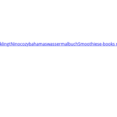
klingt
Nino
cozy
bahamas
wassermalbuch
Smoothies
e-books 