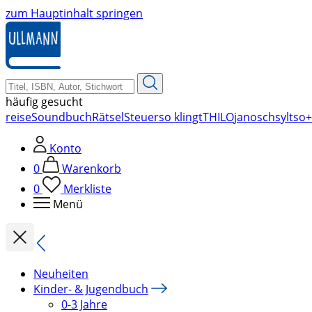
zum Hauptinhalt springen
häufig gesucht
reise
Soundbuch
Rätsel
Steuer
so klingt
THILO
janosch
sylt
so+
Konto
0
Warenkorb
0
Merkliste
Menü
Neuheiten
Kinder- & Jugendbuch
0-3 Jahre