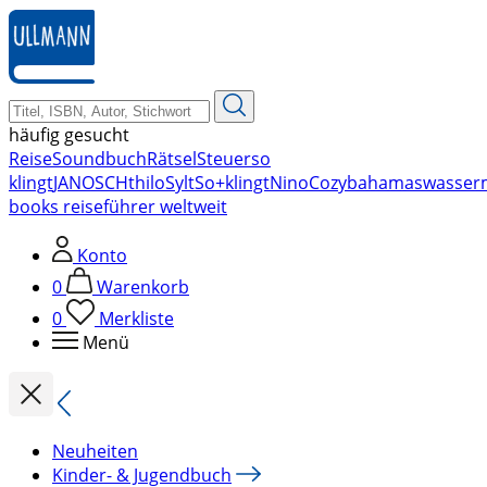
zum
Hauptinhalt
springen
häufig gesucht
Reise
Soundbuch
Rätsel
Steuer
so
klingt
JANOSCH
thilo
Sylt
So+klingt
Nino
Cozy
bahamas
wasser
books reiseführer weltweit
Konto
0
Warenkorb
0
Merkliste
Menü
Neuheiten
Kinder- & Jugendbuch