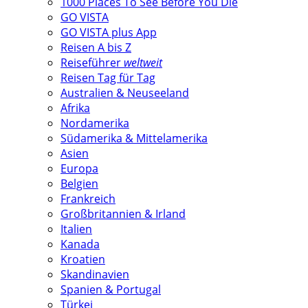
1000 Places To See Before You Die
GO VISTA
GO VISTA plus App
Reisen A bis Z
Reiseführer
weltweit
Reisen Tag für Tag
Australien & Neuseeland
Afrika
Nordamerika
Südamerika & Mittelamerika
Asien
Europa
Belgien
Frankreich
Großbritannien & Irland
Italien
Kanada
Kroatien
Skandinavien
Spanien & Portugal
Türkei