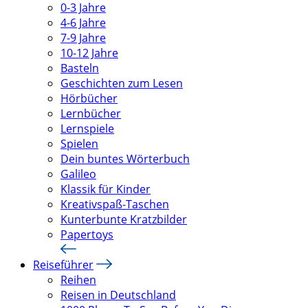
0-3 Jahre
4-6 Jahre
7-9 Jahre
10-12 Jahre
Basteln
Geschichten zum Lesen
Hörbücher
Lernbücher
Lernspiele
Spielen
Dein buntes Wörterbuch
Galileo
Klassik für Kinder
Kreativspaß-Taschen
Kunterbunte Kratzbilder
Papertoys
Reiseführer
Reihen
Reisen in Deutschland