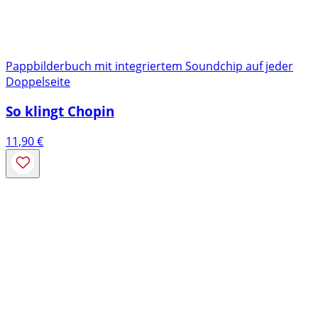
Pappbilderbuch mit integriertem Soundchip auf jeder
Doppelseite
So klingt Chopin
11,90
€