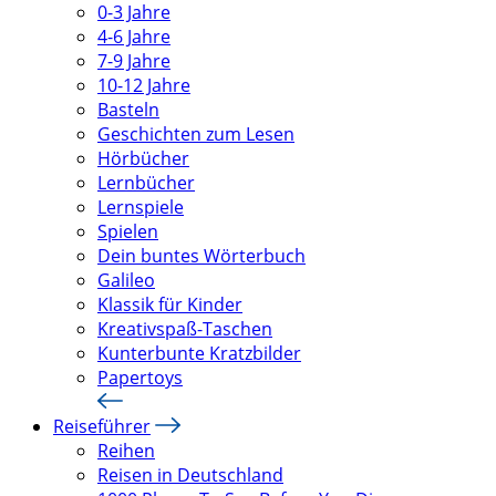
0-3 Jahre
4-6 Jahre
7-9 Jahre
10-12 Jahre
Basteln
Geschichten zum Lesen
Hörbücher
Lernbücher
Lernspiele
Spielen
Dein buntes Wörterbuch
Galileo
Klassik für Kinder
Kreativspaß-Taschen
Kunterbunte Kratzbilder
Papertoys
Reiseführer
Reihen
Reisen in Deutschland