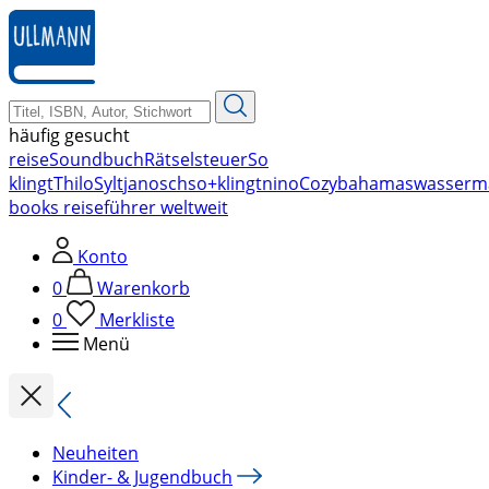
zum
Hauptinhalt
springen
häufig gesucht
reise
Soundbuch
Rätsel
steuer
So
klingt
Thilo
Sylt
janosch
so+klingt
nino
Cozy
bahamas
wasserm
books reiseführer weltweit
Konto
0
Warenkorb
0
Merkliste
Menü
Neuheiten
Kinder- & Jugendbuch