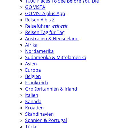
1000 Places To See Before You Die
GO VISTA
GO VISTA plus App
Reisen A bis Z
Reiseführer
weltweit
Reisen Tag für Tag
Australien & Neuseeland
Afrika
Nordamerika
Südamerika & Mittelamerika
Asien
Europa
Belgien
Frankreich
Großbritannien & Irland
Italien
Kanada
Kroatien
Skandinavien
Spanien & Portugal
Türkei