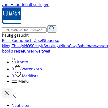
zum Hauptinhalt springen
häufig gesucht
Reise
Soundbuch
rätsel
Steuer
so
klingt
Thilo
JANOSCH
sylt
So+klingt
Nino
Cozy
Bahamas
wasser
books reiseführer weltweit
Konto
0
Warenkorb
0
Merkliste
Menü
Neuheiten