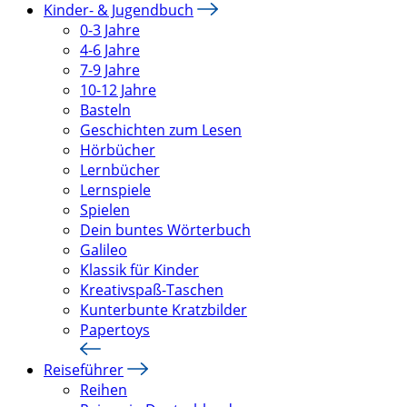
Kinder- & Jugendbuch
0-3 Jahre
4-6 Jahre
7-9 Jahre
10-12 Jahre
Basteln
Geschichten zum Lesen
Hörbücher
Lernbücher
Lernspiele
Spielen
Dein buntes Wörterbuch
Galileo
Klassik für Kinder
Kreativspaß-Taschen
Kunterbunte Kratzbilder
Papertoys
Reiseführer
Reihen