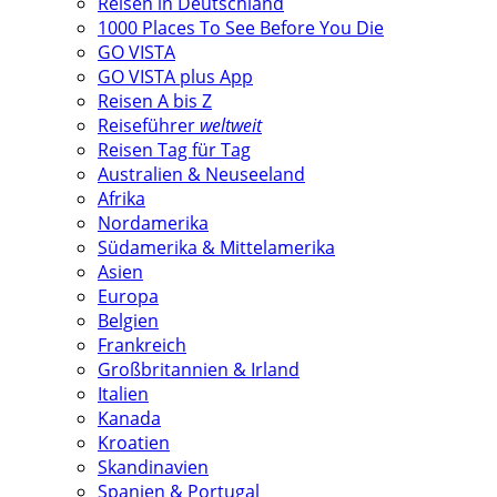
Reisen in Deutschland
1000 Places To See Before You Die
GO VISTA
GO VISTA plus App
Reisen A bis Z
Reiseführer
weltweit
Reisen Tag für Tag
Australien & Neuseeland
Afrika
Nordamerika
Südamerika & Mittelamerika
Asien
Europa
Belgien
Frankreich
Großbritannien & Irland
Italien
Kanada
Kroatien
Skandinavien
Spanien & Portugal