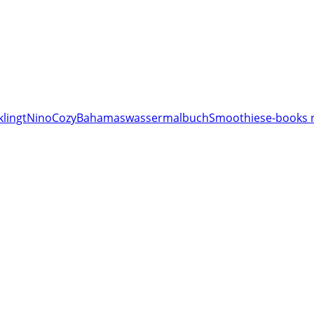
klingt
Nino
Cozy
Bahamas
wassermalbuch
Smoothies
e-books 