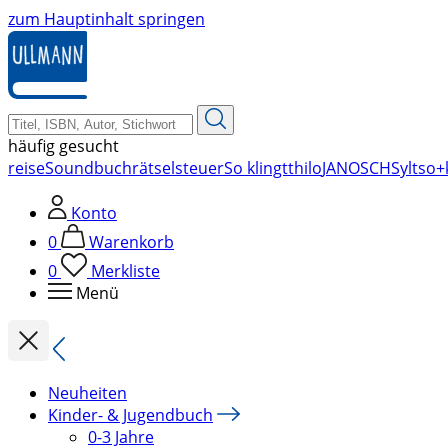
zum Hauptinhalt springen
häufig gesucht
reise
Soundbuch
rätsel
steuer
So klingt
thilo
JANOSCH
Sylt
so+
Konto
0
Warenkorb
0
Merkliste
Menü
Neuheiten
Kinder- & Jugendbuch
0-3 Jahre