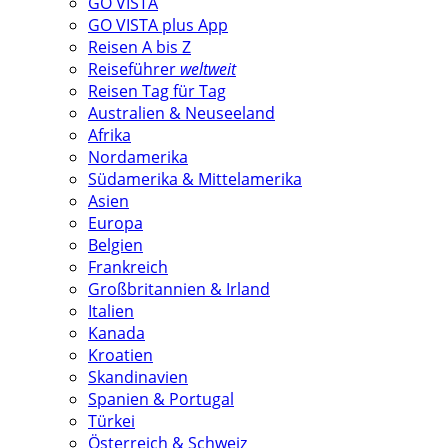
GO VISTA
GO VISTA plus App
Reisen A bis Z
Reiseführer
weltweit
Reisen Tag für Tag
Australien & Neuseeland
Afrika
Nordamerika
Südamerika & Mittelamerika
Asien
Europa
Belgien
Frankreich
Großbritannien & Irland
Italien
Kanada
Kroatien
Skandinavien
Spanien & Portugal
Türkei
Österreich & Schweiz