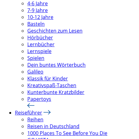
4-6 Jahre
7-9 Jahre
10-12 Jahre
Basteln
Geschichten zum Lesen
Hörbücher
Lernbücher
Lernspiele
Spielen
Dein buntes Wörterbuch
Galileo
Klassik für Kinder
Kreativspaß-Taschen
Kunterbunte Kratzbilder
Papertoys
Reiseführer
Reihen
Reisen in Deutschland
1000 Places To See Before You Die