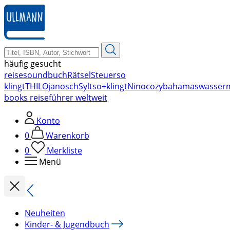
zum
Hauptinhalt
springen
häufig gesucht
reise
soundbuch
Rätsel
Steuer
so
klingt
THILO
janosch
Sylt
so+klingt
Nino
cozy
bahamas
wasser
books reiseführer weltweit
Konto
0
Warenkorb
0
Merkliste
Menü
Neuheiten
Kinder- & Jugendbuch