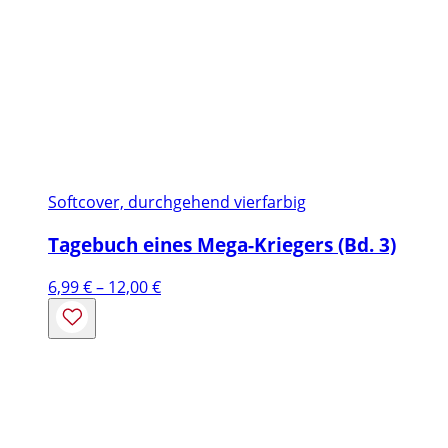
Softcover, durchgehend vierfarbig
Tagebuch eines Mega-Kriegers (Bd. 3)
Preisspanne:
6,99
€
–
12,00
€
6,99 €
bis
12,00 €