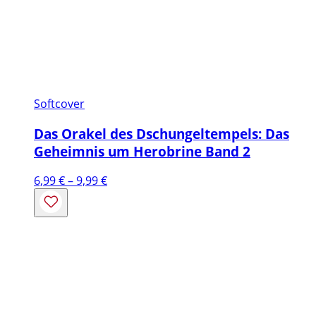
Softcover
Das Orakel des Dschungeltempels: Das
Geheimnis um Herobrine Band 2
Preisspanne:
6,99
€
–
9,99
€
6,99 €
bis
9,99 €