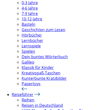
0-3 Jahre
4-6 Jahre
7-9 Jahre
10-12 Jahre
Basteln
Geschichten zum Lesen
Hörbücher
Lernbücher
Lernspiele
Spielen
Dein buntes Wörterbuch
Galileo
Klassik für Kinder
Kreativspaß-Taschen
Kunterbunte Kratzbilder
Papertoys
Reiseführer
Reihen
Reisen in Deutschland