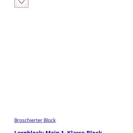
Broschierter Block
Lernblock: Mein 1. Klasse-Block –