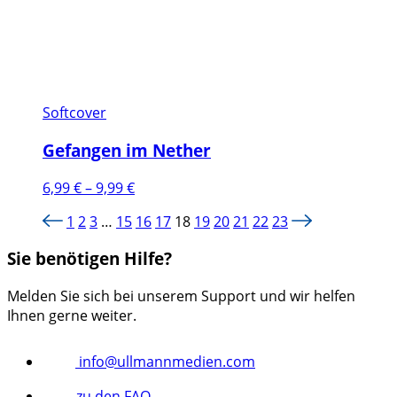
Softcover
Gefangen im Nether
Preisspanne:
6,99
€
–
9,99
€
6,99 €
1
2
3
…
15
16
17
18
19
20
21
22
23
bis
9,99 €
Sie benötigen Hilfe?
Melden Sie sich bei unserem Support und wir helfen
Ihnen gerne weiter.
info@ullmannmedien.com
zu den FAQ