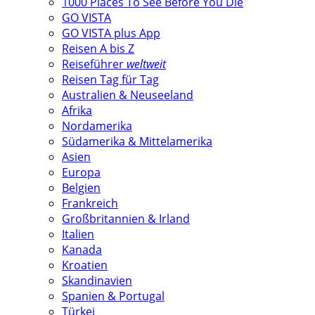
1000 Places To See Before You Die
GO VISTA
GO VISTA plus App
Reisen A bis Z
Reiseführer
weltweit
Reisen Tag für Tag
Australien & Neuseeland
Afrika
Nordamerika
Südamerika & Mittelamerika
Asien
Europa
Belgien
Frankreich
Großbritannien & Irland
Italien
Kanada
Kroatien
Skandinavien
Spanien & Portugal
Türkei