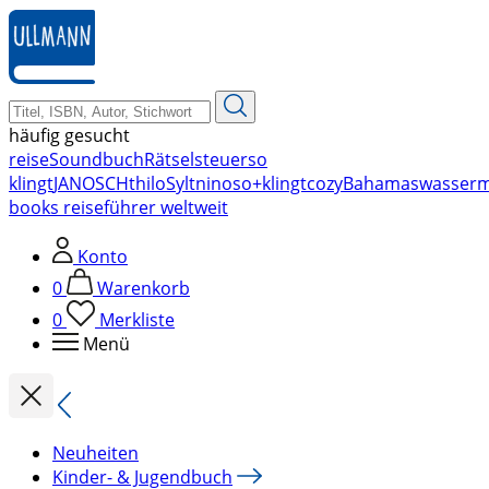
zum
Hauptinhalt
springen
häufig gesucht
reise
Soundbuch
Rätsel
steuer
so
klingt
JANOSCH
thilo
Sylt
nino
so+klingt
cozy
Bahamas
wasser
books reiseführer weltweit
Konto
0
Warenkorb
0
Merkliste
Menü
Neuheiten
Kinder- & Jugendbuch