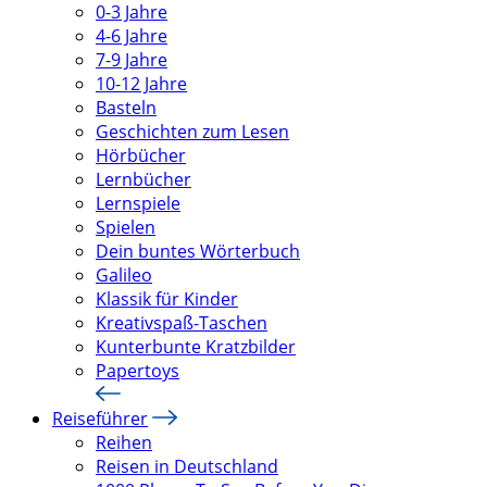
0-3 Jahre
4-6 Jahre
7-9 Jahre
10-12 Jahre
Basteln
Geschichten zum Lesen
Hörbücher
Lernbücher
Lernspiele
Spielen
Dein buntes Wörterbuch
Galileo
Klassik für Kinder
Kreativspaß-Taschen
Kunterbunte Kratzbilder
Papertoys
Reiseführer
Reihen
Reisen in Deutschland