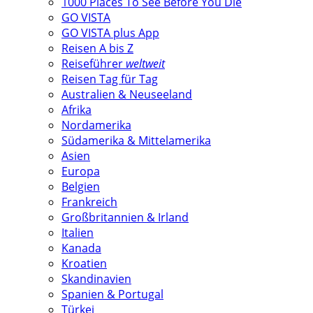
1000 Places To See Before You Die
GO VISTA
GO VISTA plus App
Reisen A bis Z
Reiseführer
weltweit
Reisen Tag für Tag
Australien & Neuseeland
Afrika
Nordamerika
Südamerika & Mittelamerika
Asien
Europa
Belgien
Frankreich
Großbritannien & Irland
Italien
Kanada
Kroatien
Skandinavien
Spanien & Portugal
Türkei