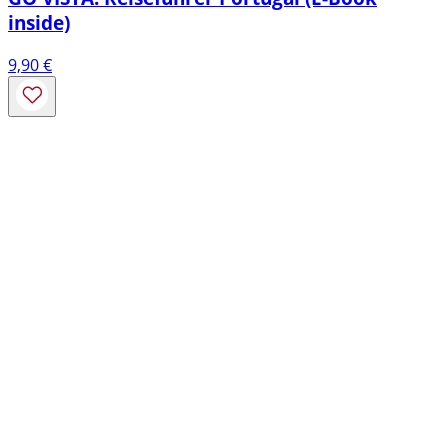
inside)
9,90
€