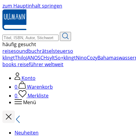
zum Hauptinhalt springen
häufig gesucht
reise
soundbuch
rätsel
steuer
so
klingt
Thilo
JANOSCH
sylt
So+klingt
Nino
Cozy
Bahamas
wasser
books reiseführer weltweit
Konto
0
Warenkorb
0
Merkliste
Menü
Neuheiten