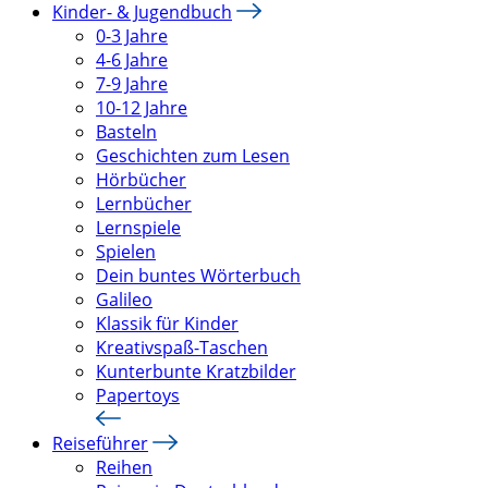
Kinder- & Jugendbuch
0-3 Jahre
4-6 Jahre
7-9 Jahre
10-12 Jahre
Basteln
Geschichten zum Lesen
Hörbücher
Lernbücher
Lernspiele
Spielen
Dein buntes Wörterbuch
Galileo
Klassik für Kinder
Kreativspaß-Taschen
Kunterbunte Kratzbilder
Papertoys
Reiseführer
Reihen