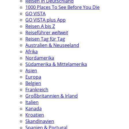
Reisen in Deutschland
1000 Places To See Before You Die
GO VISTA
GO VISTA plus App
Reisen A bis Z
Reiseführer
weltweit
Reisen Tag für Tag
Australien & Neuseeland
Afrika
Nordamerika
Südamerika & Mittelamerika
Asien
Europa
Belgien
Frankreich
Großbritannien & Irland
Italien
Kanada
Kroatien
Skandinavien
Spanien & Portugal