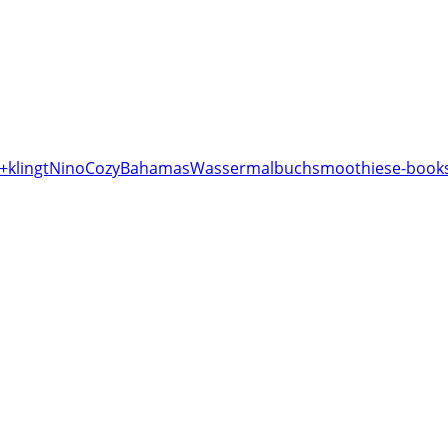
+klingt
Nino
Cozy
Bahamas
Wassermalbuch
smoothies
e-books