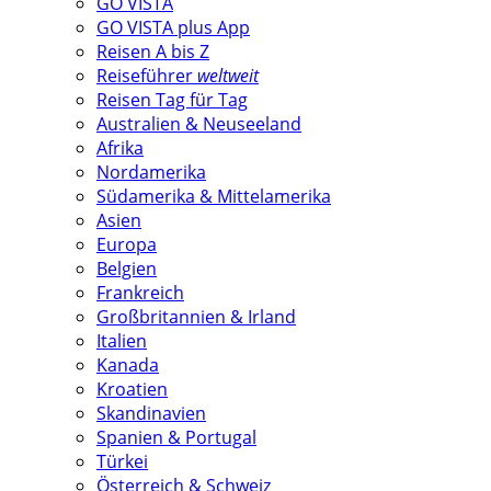
GO VISTA
GO VISTA plus App
Reisen A bis Z
Reiseführer
weltweit
Reisen Tag für Tag
Australien & Neuseeland
Afrika
Nordamerika
Südamerika & Mittelamerika
Asien
Europa
Belgien
Frankreich
Großbritannien & Irland
Italien
Kanada
Kroatien
Skandinavien
Spanien & Portugal
Türkei
Österreich & Schweiz