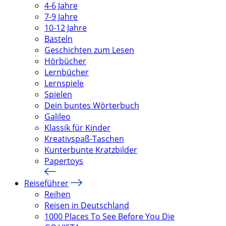
4-6 Jahre
7-9 Jahre
10-12 Jahre
Basteln
Geschichten zum Lesen
Hörbücher
Lernbücher
Lernspiele
Spielen
Dein buntes Wörterbuch
Galileo
Klassik für Kinder
Kreativspaß-Taschen
Kunterbunte Kratzbilder
Papertoys
Reiseführer
Reihen
Reisen in Deutschland
1000 Places To See Before You Die