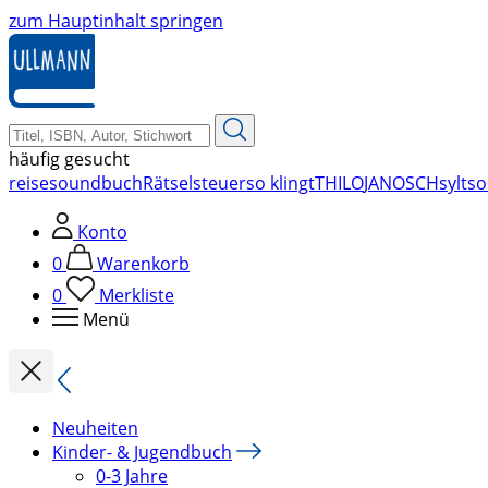
zum Hauptinhalt springen
häufig gesucht
reise
soundbuch
Rätsel
steuer
so klingt
THILO
JANOSCH
sylt
so
Konto
0
Warenkorb
0
Merkliste
Menü
Neuheiten
Kinder- & Jugendbuch
0-3 Jahre