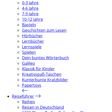
0-3 Jahre
4-6 Jahre
7-9 Jahre
10-12 Jahre
Basteln
Geschichten zum Lesen
Hörbücher
Lernbücher
Lernspiele
Spielen
Dein buntes Wörterbuch
Galileo
Klassik für Kinder
Kreativspaß-Taschen
Kunterbunte Kratzbilder
Papertoys
Reiseführer
Reihen
Reisen in Deutschland