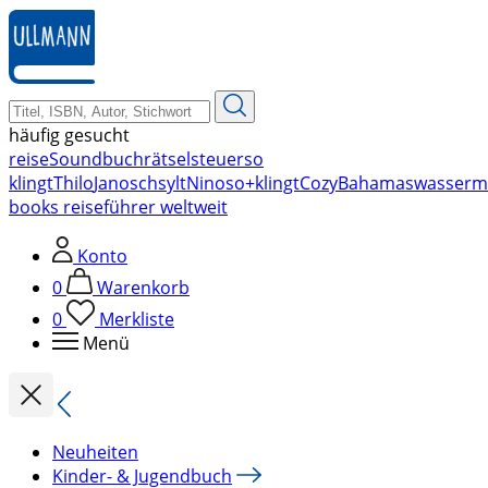
zum
Hauptinhalt
springen
häufig gesucht
reise
Soundbuch
rätsel
steuer
so
klingt
Thilo
Janosch
sylt
Nino
so+klingt
Cozy
Bahamas
wasserm
books reiseführer weltweit
Konto
0
Warenkorb
0
Merkliste
Menü
Neuheiten
Kinder- & Jugendbuch