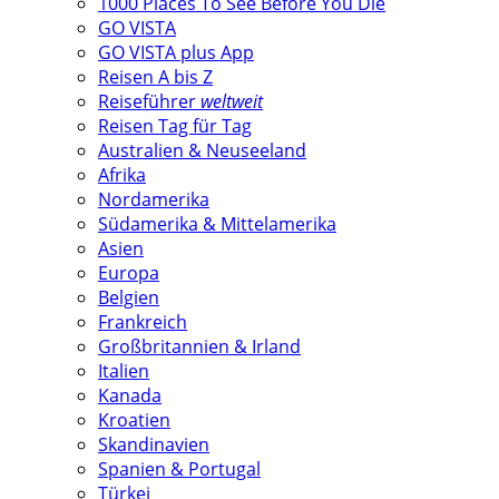
1000 Places To See Before You Die
GO VISTA
GO VISTA plus App
Reisen A bis Z
Reiseführer
weltweit
Reisen Tag für Tag
Australien & Neuseeland
Afrika
Nordamerika
Südamerika & Mittelamerika
Asien
Europa
Belgien
Frankreich
Großbritannien & Irland
Italien
Kanada
Kroatien
Skandinavien
Spanien & Portugal
Türkei