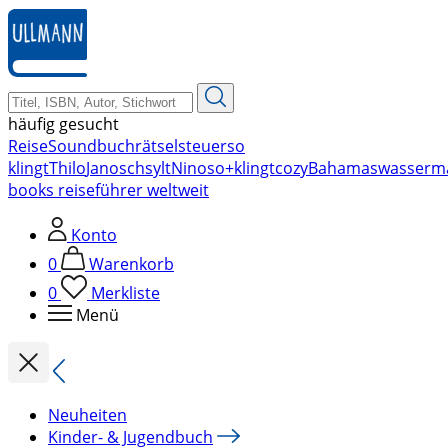
zum
Hauptinhalt
springen
häufig gesucht
Reise
Soundbuch
rätsel
steuer
so
klingt
Thilo
Janosch
sylt
Nino
so+klingt
cozy
Bahamas
wasserm
books reiseführer weltweit
Konto
0
Warenkorb
0
Merkliste
Menü
Neuheiten
Kinder- & Jugendbuch