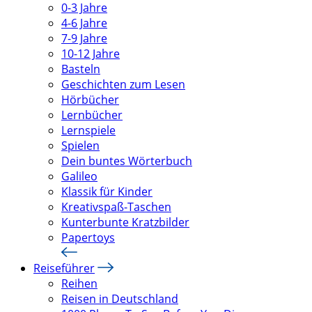
0-3 Jahre
4-6 Jahre
7-9 Jahre
10-12 Jahre
Basteln
Geschichten zum Lesen
Hörbücher
Lernbücher
Lernspiele
Spielen
Dein buntes Wörterbuch
Galileo
Klassik für Kinder
Kreativspaß-Taschen
Kunterbunte Kratzbilder
Papertoys
Reiseführer
Reihen
Reisen in Deutschland