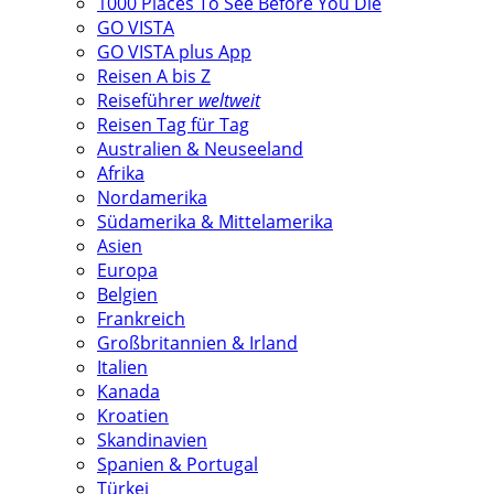
1000 Places To See Before You Die
GO VISTA
GO VISTA plus App
Reisen A bis Z
Reiseführer
weltweit
Reisen Tag für Tag
Australien & Neuseeland
Afrika
Nordamerika
Südamerika & Mittelamerika
Asien
Europa
Belgien
Frankreich
Großbritannien & Irland
Italien
Kanada
Kroatien
Skandinavien
Spanien & Portugal
Türkei