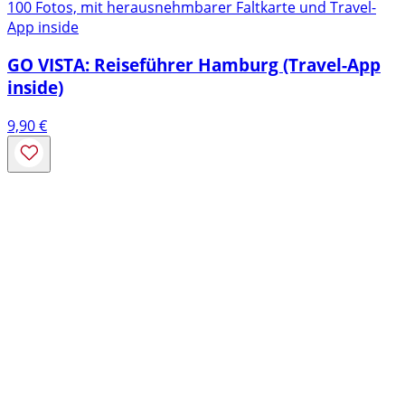
100 Fotos, mit herausnehmbarer Faltkarte und Travel-
App inside
GO VISTA: Reiseführer Hamburg (Travel-App
inside)
9,90
€