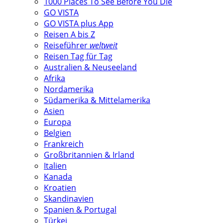
1000 Places To See Before You Die
GO VISTA
GO VISTA plus App
Reisen A bis Z
Reiseführer
weltweit
Reisen Tag für Tag
Australien & Neuseeland
Afrika
Nordamerika
Südamerika & Mittelamerika
Asien
Europa
Belgien
Frankreich
Großbritannien & Irland
Italien
Kanada
Kroatien
Skandinavien
Spanien & Portugal
Türkei