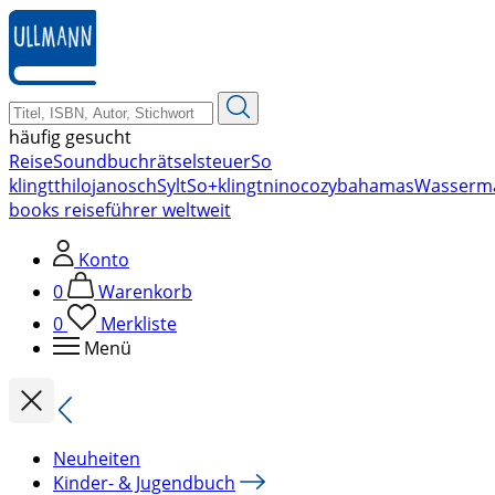
zum
Hauptinhalt
springen
häufig gesucht
Reise
Soundbuch
rätsel
steuer
So
klingt
thilo
janosch
Sylt
So+klingt
nino
cozy
bahamas
Wasserm
books reiseführer weltweit
Konto
0
Warenkorb
0
Merkliste
Menü
Neuheiten
Kinder- & Jugendbuch