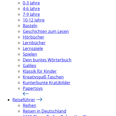
0-3 Jahre
4-6 Jahre
7-9 Jahre
10-12 Jahre
Basteln
Geschichten zum Lesen
Hörbücher
Lernbücher
Lernspiele
Spielen
Dein buntes Wörterbuch
Galileo
Klassik für Kinder
Kreativspaß-Taschen
Kunterbunte Kratzbilder
Papertoys
Reiseführer
Reihen
Reisen in Deutschland