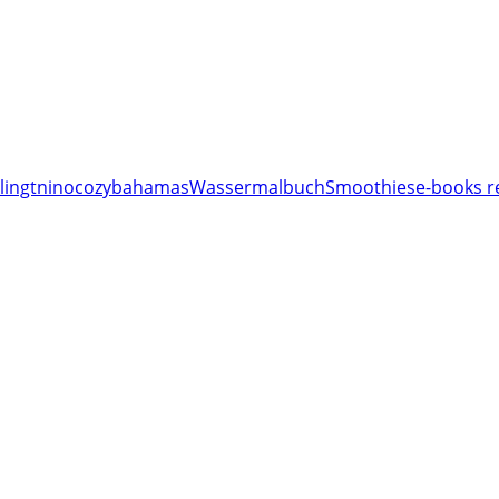
lingt
nino
cozy
bahamas
Wassermalbuch
Smoothies
e-books r