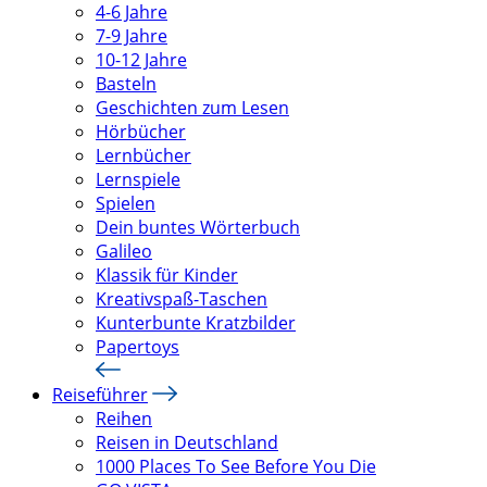
4-6 Jahre
7-9 Jahre
10-12 Jahre
Basteln
Geschichten zum Lesen
Hörbücher
Lernbücher
Lernspiele
Spielen
Dein buntes Wörterbuch
Galileo
Klassik für Kinder
Kreativspaß-Taschen
Kunterbunte Kratzbilder
Papertoys
Reiseführer
Reihen
Reisen in Deutschland
1000 Places To See Before You Die