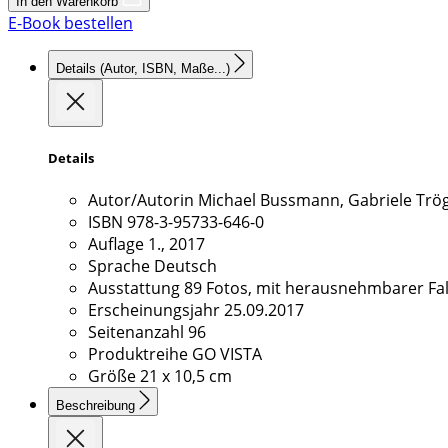
In den Warenkorb
E-Book bestellen
Details
(Autor, ISBN, Maße...)
Details
Autor/Autorin
Michael Bussmann, Gabriele Trö
ISBN
978-3-95733-646-0
Auflage
1., 2017
Sprache
Deutsch
Ausstattung
89 Fotos, mit herausnehmbarer Fal
Erscheinungsjahr
25.09.2017
Seitenanzahl
96
Produktreihe
GO VISTA
Größe
21 x 10,5 cm
Beschreibung