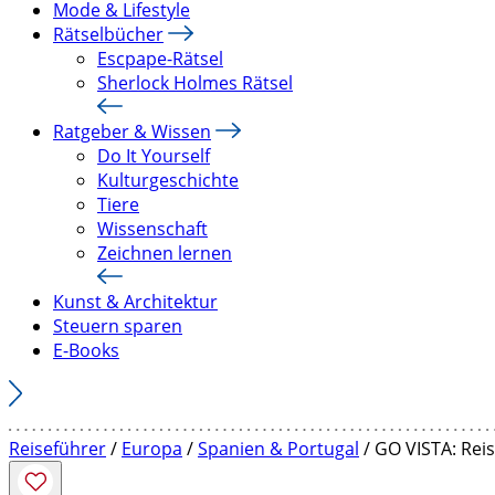
Mode & Lifestyle
Rätselbücher
Escpape-Rätsel
Sherlock Holmes Rätsel
Ratgeber & Wissen
Do It Yourself
Kulturgeschichte
Tiere
Wissenschaft
Zeichnen lernen
Kunst & Architektur
Steuern sparen
E-Books
Reiseführer
/
Europa
/
Spanien & Portugal
/ GO VISTA: Rei