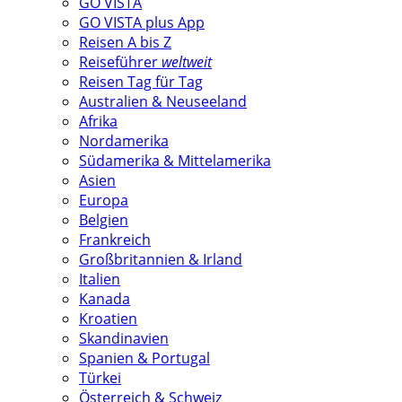
GO VISTA
GO VISTA plus App
Reisen A bis Z
Reiseführer
weltweit
Reisen Tag für Tag
Australien & Neuseeland
Afrika
Nordamerika
Südamerika & Mittelamerika
Asien
Europa
Belgien
Frankreich
Großbritannien & Irland
Italien
Kanada
Kroatien
Skandinavien
Spanien & Portugal
Türkei
Österreich & Schweiz