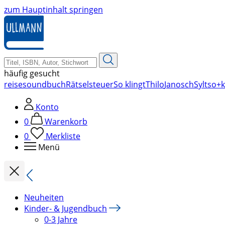
zum Hauptinhalt springen
häufig gesucht
reise
soundbuch
Rätsel
steuer
So klingt
Thilo
Janosch
Sylt
so+k
Konto
0
Warenkorb
0
Merkliste
Menü
Neuheiten
Kinder- & Jugendbuch
0-3 Jahre