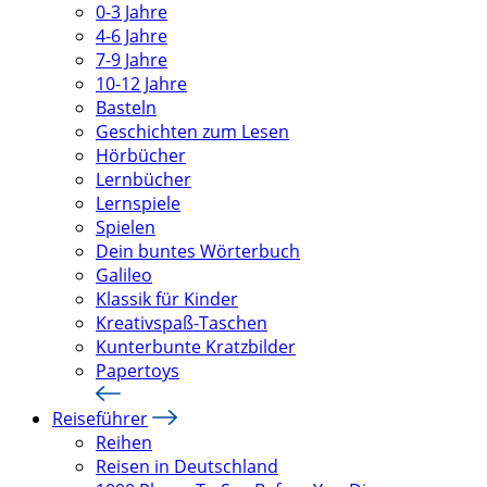
0-3 Jahre
4-6 Jahre
7-9 Jahre
10-12 Jahre
Basteln
Geschichten zum Lesen
Hörbücher
Lernbücher
Lernspiele
Spielen
Dein buntes Wörterbuch
Galileo
Klassik für Kinder
Kreativspaß-Taschen
Kunterbunte Kratzbilder
Papertoys
Reiseführer
Reihen
Reisen in Deutschland