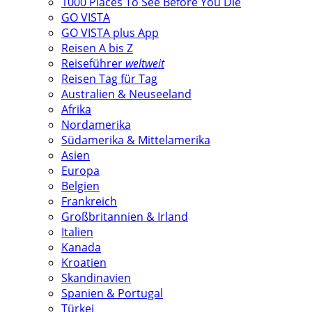
1000 Places To See Before You Die
GO VISTA
GO VISTA plus App
Reisen A bis Z
Reiseführer
weltweit
Reisen Tag für Tag
Australien & Neuseeland
Afrika
Nordamerika
Südamerika & Mittelamerika
Asien
Europa
Belgien
Frankreich
Großbritannien & Irland
Italien
Kanada
Kroatien
Skandinavien
Spanien & Portugal
Türkei