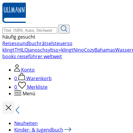
zum
Hauptinhalt
springen
häufig gesucht
Reise
soundbuch
rätsel
steuer
so
klingt
THILO
janosch
sylt
so+klingt
Nino
Cozy
Bahamas
Wasser
books reiseführer weltweit
Konto
0
Warenkorb
0
Merkliste
Menü
Neuheiten
Kinder- & Jugendbuch