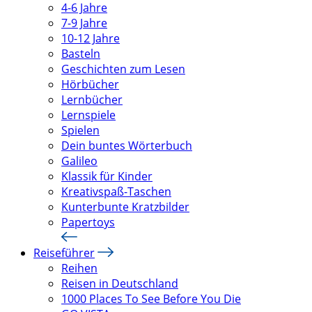
4-6 Jahre
7-9 Jahre
10-12 Jahre
Basteln
Geschichten zum Lesen
Hörbücher
Lernbücher
Lernspiele
Spielen
Dein buntes Wörterbuch
Galileo
Klassik für Kinder
Kreativspaß-Taschen
Kunterbunte Kratzbilder
Papertoys
Reiseführer
Reihen
Reisen in Deutschland
1000 Places To See Before You Die