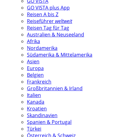
GO VISTA
GO VISTA plus App
Reisen A bis Z
Reiseführer
weltweit
Reisen Tag für Tag
Australien & Neuseeland
Afrika
Nordamerika
Südamerika & Mittelamerika
Asien
Europa
Belgien
Frankreich
Großbritannien & Irland
Italien
Kanada
Kroatien
Skandinavien
Spanien & Portugal
Türkei
Österreich & Schweiz