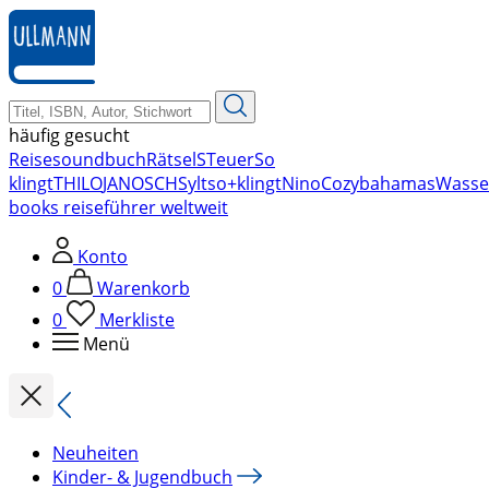
zum
Hauptinhalt
springen
häufig gesucht
Reise
soundbuch
Rätsel
STeuer
So
klingt
THILO
JANOSCH
Sylt
so+klingt
Nino
Cozy
bahamas
Wasse
books reiseführer weltweit
Konto
0
Warenkorb
0
Merkliste
Menü
Neuheiten
Kinder- & Jugendbuch