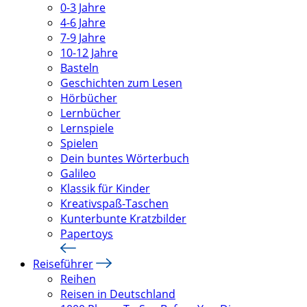
0-3 Jahre
4-6 Jahre
7-9 Jahre
10-12 Jahre
Basteln
Geschichten zum Lesen
Hörbücher
Lernbücher
Lernspiele
Spielen
Dein buntes Wörterbuch
Galileo
Klassik für Kinder
Kreativspaß-Taschen
Kunterbunte Kratzbilder
Papertoys
Reiseführer
Reihen
Reisen in Deutschland