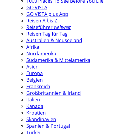
1000 Places To See Before You Die
GO VISTA
GO VISTA plus App
Reisen A bis Z
Reiseführer
weltweit
Reisen Tag für Tag
Australien & Neuseeland
Afrika
Nordamerika
Südamerika & Mittelamerika
Asien
Europa
Belgien
Frankreich
Großbritannien & Irland
Italien
Kanada
Kroatien
Skandinavien
Spanien & Portugal
Türkei