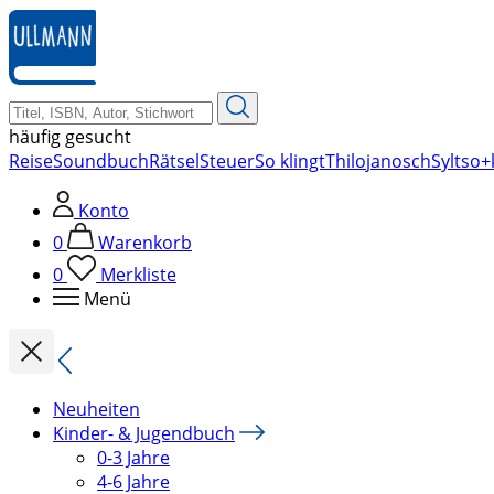
zum
Hauptinhalt
springen
häufig gesucht
Reise
Soundbuch
Rätsel
Steuer
So klingt
Thilo
janosch
Sylt
so+
Konto
0
Warenkorb
0
Merkliste
Menü
Neuheiten
Kinder- & Jugendbuch
0-3 Jahre
4-6 Jahre