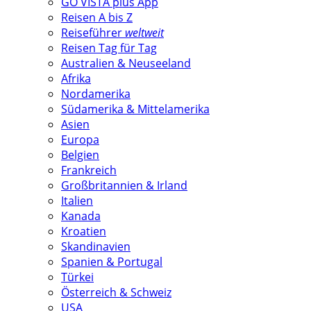
GO VISTA plus App
Reisen A bis Z
Reiseführer
weltweit
Reisen Tag für Tag
Australien & Neuseeland
Afrika
Nordamerika
Südamerika & Mittelamerika
Asien
Europa
Belgien
Frankreich
Großbritannien & Irland
Italien
Kanada
Kroatien
Skandinavien
Spanien & Portugal
Türkei
Österreich & Schweiz
USA