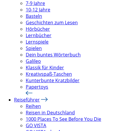
7-9 Jahre
10-12 Jahre
Basteln
Geschichten zum Lesen
Hörbücher
Lernbücher
Lernspiele
Spielen
Dein buntes Wörterbuch
Galileo
Klassik für Kinder
Kreativspaß-Taschen
Kunterbunte Kratzbilder
Papertoys
Reiseführer
Reihen
Reisen in Deutschland
1000 Places To See Before You Die
GO VISTA