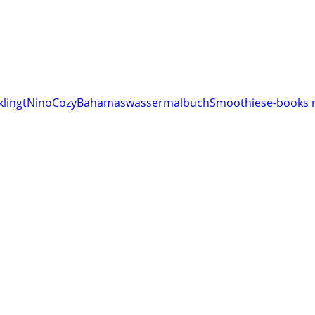
klingt
Nino
Cozy
Bahamas
wassermalbuch
Smoothies
e-books 