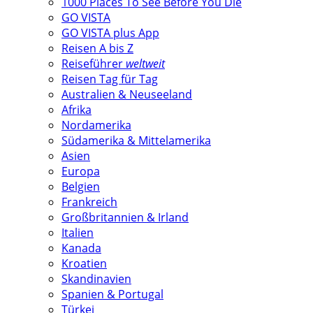
1000 Places To See Before You Die
GO VISTA
GO VISTA plus App
Reisen A bis Z
Reiseführer
weltweit
Reisen Tag für Tag
Australien & Neuseeland
Afrika
Nordamerika
Südamerika & Mittelamerika
Asien
Europa
Belgien
Frankreich
Großbritannien & Irland
Italien
Kanada
Kroatien
Skandinavien
Spanien & Portugal
Türkei