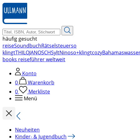
zum
Hauptinhalt
springen
häufig gesucht
reise
Soundbuch
Rätsel
steuer
so
klingt
THILO
JANOSCH
Sylt
Nino
so+klingt
cozy
Bahamas
wasse
books reiseführer weltweit
Konto
0
Warenkorb
0
Merkliste
Menü
Neuheiten
Kinder- & Jugendbuch