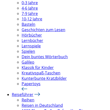
0-3 Jahre
4-6 Jahre
7-9 Jahre
10-12 Jahre
Basteln
Geschichten zum Lesen
Hörbücher
Lernbücher
Lernspiele
Spielen
Dein buntes Wörterbuch
Galileo
Klassik für Kinder
Kreativspaß-Taschen
Kunterbunte Kratzbilder
Papertoys
Reiseführer
Reihen
Reisen in Deutschland