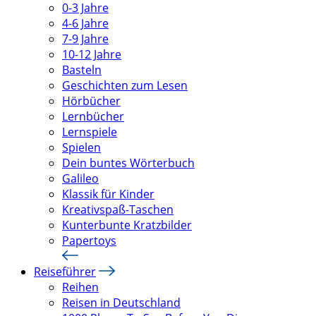
0-3 Jahre
4-6 Jahre
7-9 Jahre
10-12 Jahre
Basteln
Geschichten zum Lesen
Hörbücher
Lernbücher
Lernspiele
Spielen
Dein buntes Wörterbuch
Galileo
Klassik für Kinder
Kreativspaß-Taschen
Kunterbunte Kratzbilder
Papertoys
Reiseführer
Reihen
Reisen in Deutschland