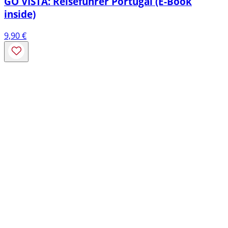
GO VISTA: Reiseführer Portugal (E-Book
inside)
9,90
€