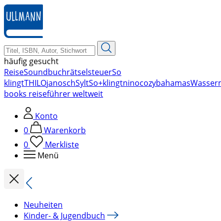
zum
Hauptinhalt
springen
häufig gesucht
Reise
Soundbuch
rätsel
steuer
So
klingt
THILO
janosch
Sylt
So+klingt
nino
cozy
bahamas
Wasser
books reiseführer weltweit
Konto
0
Warenkorb
0
Merkliste
Menü
Neuheiten
Kinder- & Jugendbuch