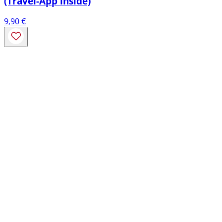
(Travel-App inside)
9,90
€