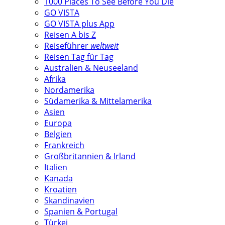
1000 Places To See Before You Die
GO VISTA
GO VISTA plus App
Reisen A bis Z
Reiseführer
weltweit
Reisen Tag für Tag
Australien & Neuseeland
Afrika
Nordamerika
Südamerika & Mittelamerika
Asien
Europa
Belgien
Frankreich
Großbritannien & Irland
Italien
Kanada
Kroatien
Skandinavien
Spanien & Portugal
Türkei