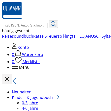
zum
Hauptinhalt
springen
häufig gesucht
Reise
soundbuch
Rätsel
STeuer
so klingt
THILO
JANOSCH
Sylt
s
Konto
0
Warenkorb
0
Merkliste
Menü
Neuheiten
Kinder- & Jugendbuch
0-3 Jahre
4-6 Jahre