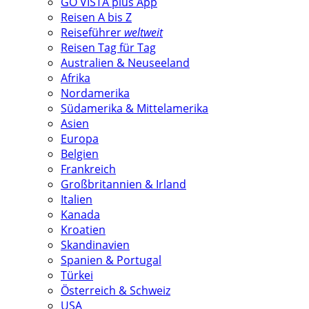
GO VISTA plus App
Reisen A bis Z
Reiseführer
weltweit
Reisen Tag für Tag
Australien & Neuseeland
Afrika
Nordamerika
Südamerika & Mittelamerika
Asien
Europa
Belgien
Frankreich
Großbritannien & Irland
Italien
Kanada
Kroatien
Skandinavien
Spanien & Portugal
Türkei
Österreich & Schweiz
USA