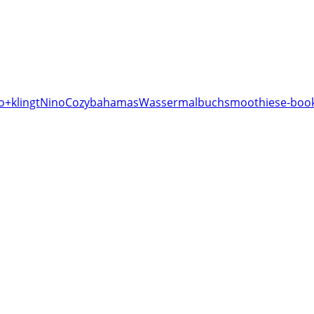
o+klingt
Nino
Cozy
bahamas
Wassermalbuch
smoothies
e-book