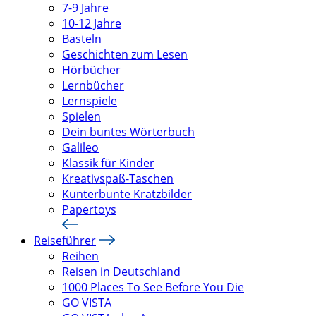
7-9 Jahre
10-12 Jahre
Basteln
Geschichten zum Lesen
Hörbücher
Lernbücher
Lernspiele
Spielen
Dein buntes Wörterbuch
Galileo
Klassik für Kinder
Kreativspaß-Taschen
Kunterbunte Kratzbilder
Papertoys
Reiseführer
Reihen
Reisen in Deutschland
1000 Places To See Before You Die
GO VISTA