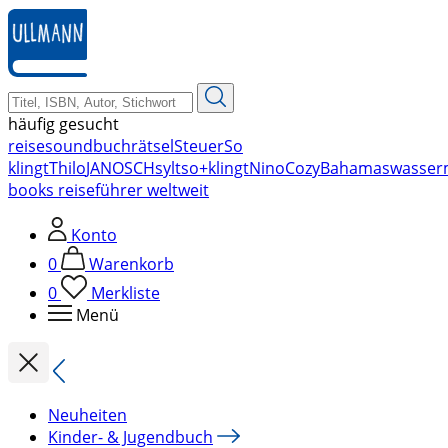
zum
Hauptinhalt
springen
häufig gesucht
reise
soundbuch
rätsel
Steuer
So
klingt
Thilo
JANOSCH
sylt
so+klingt
Nino
Cozy
Bahamas
wasser
books reiseführer weltweit
Konto
0
Warenkorb
0
Merkliste
Menü
Neuheiten
Kinder- & Jugendbuch