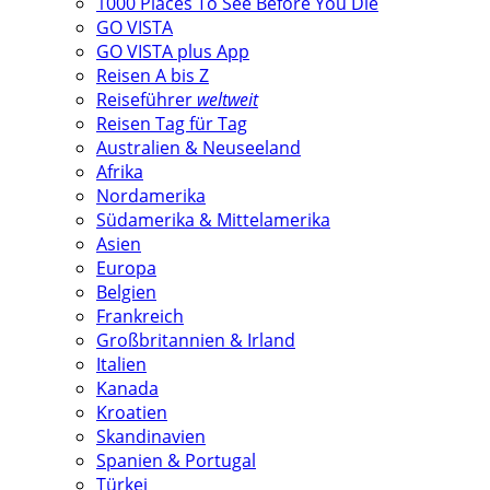
1000 Places To See Before You Die
GO VISTA
GO VISTA plus App
Reisen A bis Z
Reiseführer
weltweit
Reisen Tag für Tag
Australien & Neuseeland
Afrika
Nordamerika
Südamerika & Mittelamerika
Asien
Europa
Belgien
Frankreich
Großbritannien & Irland
Italien
Kanada
Kroatien
Skandinavien
Spanien & Portugal
Türkei