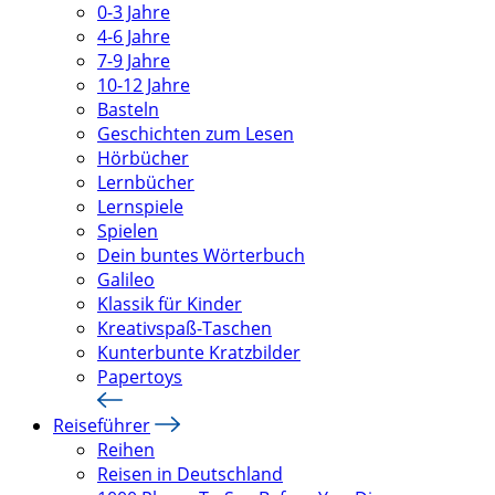
0-3 Jahre
4-6 Jahre
7-9 Jahre
10-12 Jahre
Basteln
Geschichten zum Lesen
Hörbücher
Lernbücher
Lernspiele
Spielen
Dein buntes Wörterbuch
Galileo
Klassik für Kinder
Kreativspaß-Taschen
Kunterbunte Kratzbilder
Papertoys
Reiseführer
Reihen
Reisen in Deutschland