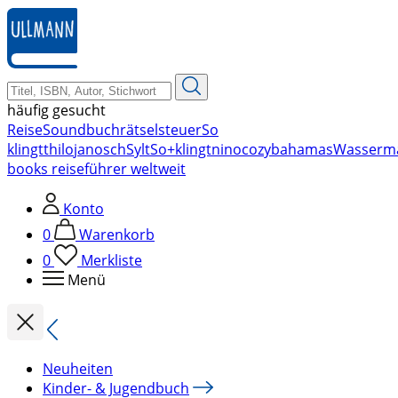
zum
Hauptinhalt
springen
häufig gesucht
Reise
Soundbuch
rätsel
steuer
So
klingt
thilo
janosch
Sylt
So+klingt
nino
cozy
bahamas
Wasserm
books reiseführer weltweit
Konto
0
Warenkorb
0
Merkliste
Menü
Neuheiten
Kinder- & Jugendbuch