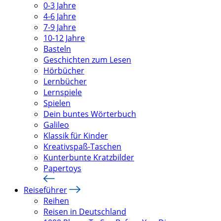
0-3 Jahre
4-6 Jahre
7-9 Jahre
10-12 Jahre
Basteln
Geschichten zum Lesen
Hörbücher
Lernbücher
Lernspiele
Spielen
Dein buntes Wörterbuch
Galileo
Klassik für Kinder
Kreativspaß-Taschen
Kunterbunte Kratzbilder
Papertoys
Reiseführer
Reihen
Reisen in Deutschland