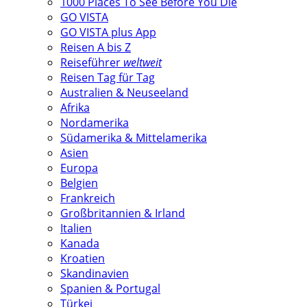
1000 Places To See Before You Die
GO VISTA
GO VISTA plus App
Reisen A bis Z
Reiseführer
weltweit
Reisen Tag für Tag
Australien & Neuseeland
Afrika
Nordamerika
Südamerika & Mittelamerika
Asien
Europa
Belgien
Frankreich
Großbritannien & Irland
Italien
Kanada
Kroatien
Skandinavien
Spanien & Portugal
Türkei