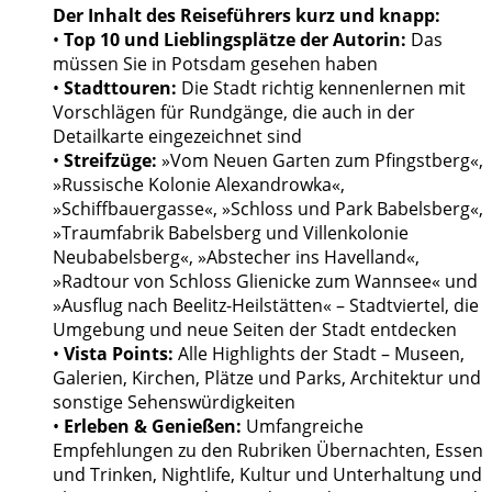
Der Inhalt des Reiseführers kurz und knapp:
•
Top 10 und Lieblingsplätze der Autorin:
Das
müssen Sie in Potsdam gesehen haben
•
Stadttouren:
Die Stadt richtig kennenlernen mit
Vorschlägen für Rundgänge, die auch in der
Detailkarte eingezeichnet sind
•
Streifzüge:
»Vom Neuen Garten zum Pfingstberg«,
»Russische Kolonie Alexandrowka«,
»Schiffbauergasse«, »Schloss und Park Babelsberg«,
»Traumfabrik Babelsberg und Villenkolonie
Neubabelsberg«, »Abstecher ins Havelland«,
»Radtour von Schloss Glienicke zum Wannsee« und
»Ausflug nach Beelitz-Heilstätten« – Stadtviertel, die
Umgebung und neue Seiten der Stadt entdecken
•
Vista Points:
Alle Highlights der Stadt – Museen,
Galerien, Kirchen, Plätze und Parks, Architektur und
sonstige Sehenswürdigkeiten
•
Erleben & Genießen:
Umfangreiche
Empfehlungen zu den Rubriken Übernachten, Essen
und Trinken, Nightlife, Kultur und Unterhaltung und