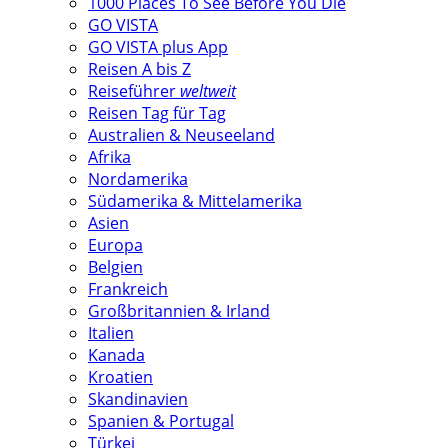
1000 Places To See Before You Die
GO VISTA
GO VISTA plus App
Reisen A bis Z
Reiseführer
weltweit
Reisen Tag für Tag
Australien & Neuseeland
Afrika
Nordamerika
Südamerika & Mittelamerika
Asien
Europa
Belgien
Frankreich
Großbritannien & Irland
Italien
Kanada
Kroatien
Skandinavien
Spanien & Portugal
Türkei