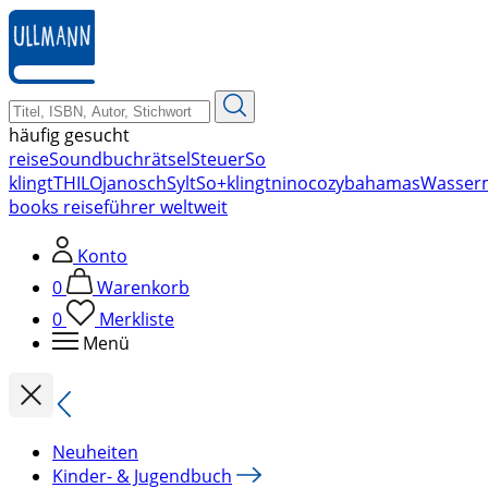
zum
Hauptinhalt
springen
häufig gesucht
reise
Soundbuch
rätsel
Steuer
So
klingt
THILO
janosch
Sylt
So+klingt
nino
cozy
bahamas
Wasser
books reiseführer weltweit
Konto
0
Warenkorb
0
Merkliste
Menü
Neuheiten
Kinder- & Jugendbuch