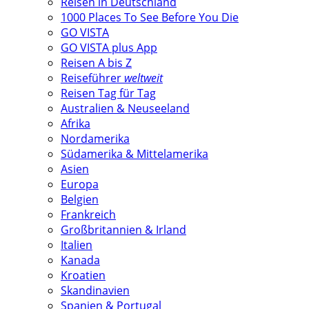
Reisen in Deutschland
1000 Places To See Before You Die
GO VISTA
GO VISTA plus App
Reisen A bis Z
Reiseführer
weltweit
Reisen Tag für Tag
Australien & Neuseeland
Afrika
Nordamerika
Südamerika & Mittelamerika
Asien
Europa
Belgien
Frankreich
Großbritannien & Irland
Italien
Kanada
Kroatien
Skandinavien
Spanien & Portugal