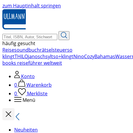
zum Hauptinhalt springen
häufig gesucht
Reise
soundbuch
rätsel
steuer
so
klingt
THILO
janosch
sylt
so+klingt
Nino
Cozy
Bahamas
Wasser
books reiseführer weltweit
Konto
0
Warenkorb
0
Merkliste
Menü
Neuheiten