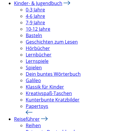
Kinder- & Jugendbuch
0-3 Jahre
4-6 Jahre
7-9 Jahre
10-12 Jahre
Basteln
Geschichten zum Lesen
Hörbücher
Lernbücher
Lernspiele
Spielen
Dein buntes Wörterbuch
Galileo
Klassik für Kinder
Kreativspaß-Taschen
Kunterbunte Kratzbilder
Papertoys
Reiseführer
Reihen