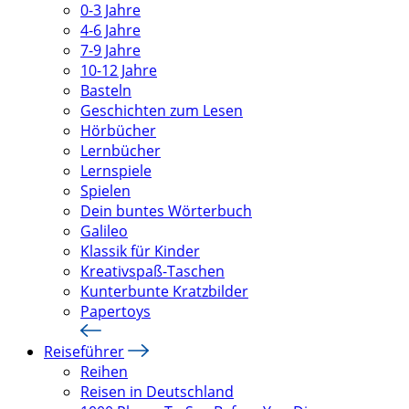
0-3 Jahre
4-6 Jahre
7-9 Jahre
10-12 Jahre
Basteln
Geschichten zum Lesen
Hörbücher
Lernbücher
Lernspiele
Spielen
Dein buntes Wörterbuch
Galileo
Klassik für Kinder
Kreativspaß-Taschen
Kunterbunte Kratzbilder
Papertoys
Reiseführer
Reihen
Reisen in Deutschland