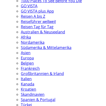
1000 Places To See Before You Die
GO VISTA
GO VISTA plus App
Reisen A bis Z
Reiseführer
weltweit
Reisen Tag für Tag
Australien & Neuseeland
Afrika
Nordamerika
Südamerika & Mittelamerika
Asien
Europa
Belgien
Frankreich
Großbritannien & Irland
Italien
Kanada
Kroatien
Skandinavien
Spanien & Portugal
Türkei