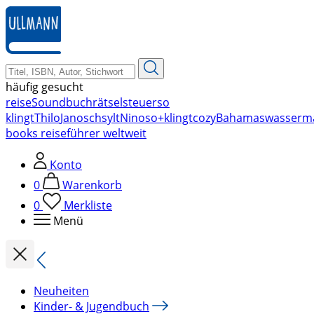
zum
Hauptinhalt
springen
häufig gesucht
reise
Soundbuch
rätsel
steuer
so
klingt
Thilo
Janosch
sylt
Nino
so+klingt
cozy
Bahamas
wasserm
books reiseführer weltweit
Konto
0
Warenkorb
0
Merkliste
Menü
Neuheiten
Kinder- & Jugendbuch