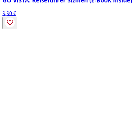
GO VISTA: Reiseführer Sizilien (E-Book inside)
9,90
€