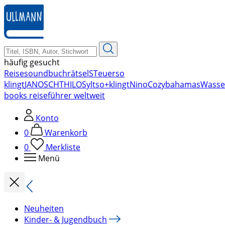
zum
Hauptinhalt
springen
häufig gesucht
Reise
soundbuch
rätsel
STeuer
so
klingt
JANOSCH
THILO
Sylt
so+klingt
Nino
Cozy
bahamas
Wasse
books reiseführer weltweit
Konto
0
Warenkorb
0
Merkliste
Menü
Neuheiten
Kinder- & Jugendbuch