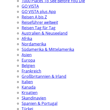
1000 Places To See Before You Die
GO VISTA
GO VISTA plus App
Reisen A bis Z
Reiseführer
weltweit
Reisen Tag für Tag
Australien & Neuseeland
Afrika
Nordamerika
Südamerika & Mittelamerika
Asien
Europa
Belgien
Frankreich
Großbritannien & Irland
Italien
Kanada
Kroatien
Skandinavien
Spanien & Portugal
Türkei