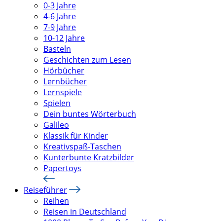
0-3 Jahre
4-6 Jahre
7-9 Jahre
10-12 Jahre
Basteln
Geschichten zum Lesen
Hörbücher
Lernbücher
Lernspiele
Spielen
Dein buntes Wörterbuch
Galileo
Klassik für Kinder
Kreativspaß-Taschen
Kunterbunte Kratzbilder
Papertoys
Reiseführer
Reihen
Reisen in Deutschland