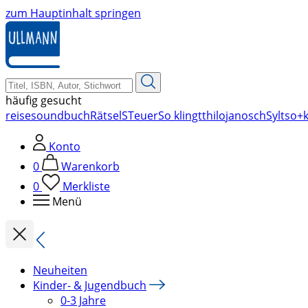
zum Hauptinhalt springen
häufig gesucht
reise
soundbuch
Rätsel
STeuer
So klingt
thilo
janosch
Sylt
so+k
Konto
0
Warenkorb
0
Merkliste
Menü
Neuheiten
Kinder- & Jugendbuch
0-3 Jahre