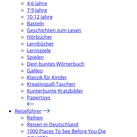
4-6 Jahre
7-9 Jahre
10-12 Jahre
Basteln
Geschichten zum Lesen
Hörbücher
Lernbücher
Lernspiele
Spielen
Dein buntes Wörterbuch
Galileo
Klassik für Kinder
Kreativspaß-Taschen
Kunterbunte Kratzbilder
Papertoys
Reiseführer
Reihen
Reisen in Deutschland
1000 Places To See Before You Die