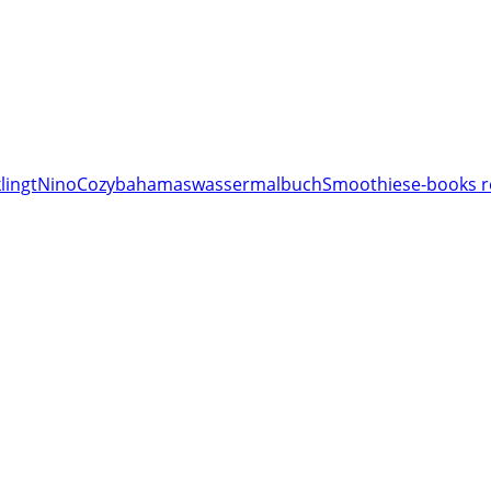
lingt
Nino
Cozy
bahamas
wassermalbuch
Smoothies
e-books r