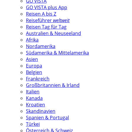
GO VISTA
GO VISTA plus App
Reisen A bis Z
Reiseführer
weltweit
Reisen Tag für Tag
Australien & Neuseeland
Afrika
Nordamerika
Südamerika & Mittelamerika
Asien
Europa
Belgien
Frankreich
Großbritannien & Irland
Italien
Kanada
Kroatien
Skandinavien
Spanien & Portugal
Türkei
Österreich & Schweiz