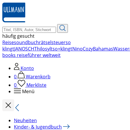
zum
Hauptinhalt
springen
häufig gesucht
Reise
soundbuch
rätsel
steuer
so
klingt
JANOSCH
Thilo
sylt
so+klingt
Nino
Cozy
Bahamas
Wasser
books reiseführer weltweit
Konto
0
Warenkorb
0
Merkliste
Menü
Neuheiten
Kinder- & Jugendbuch