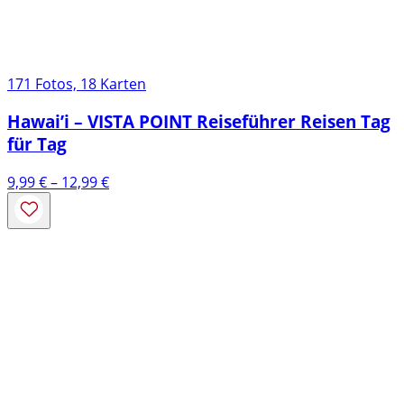
171 Fotos, 18 Karten
Hawai’i – VISTA POINT Reiseführer Reisen Tag
für Tag
Preisspanne:
9,99
€
–
12,99
€
9,99 €
bis
12,99 €