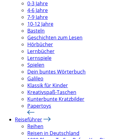
0-3 Jahre
4-6 Jahre
7-9 Jahre
10-12 Jahre
Basteln
Geschichten zum Lesen
Hörbücher
Lernbücher
Lernspiele
Spielen
Dein buntes Wörterbuch
Galileo
Klassik für Kinder
Kreativspaß-Taschen
Kunterbunte Kratzbilder
Papertoys
Reiseführer
Reihen
Reisen in Deutschland