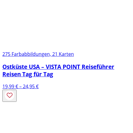
275 Farbabbildungen, 21 Karten
Ostküste USA – VISTA POINT Reiseführer
Reisen Tag für Tag
Preisspanne:
19,99
€
–
24,95
€
19,99 €
bis
24,95 €