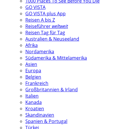
1000 Places To See Before You Die
GO VISTA
GO VISTA plus App
Reisen A bis Z
Reiseführer
weltweit
Reisen Tag für Tag
Australien & Neuseeland
Afrika
Nordamerika
Südamerika & Mittelamerika
Asien
Europa
Belgien
Frankreich
Großbritannien & Irland
Italien
Kanada
Kroatien
Skandinavien
Spanien & Portugal
Türkei