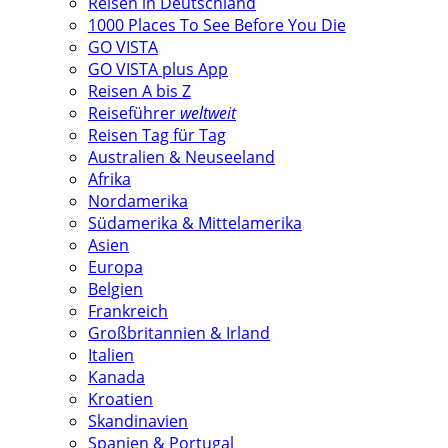
Reisen in Deutschland
1000 Places To See Before You Die
GO VISTA
GO VISTA plus App
Reisen A bis Z
Reiseführer
weltweit
Reisen Tag für Tag
Australien & Neuseeland
Afrika
Nordamerika
Südamerika & Mittelamerika
Asien
Europa
Belgien
Frankreich
Großbritannien & Irland
Italien
Kanada
Kroatien
Skandinavien
Spanien & Portugal