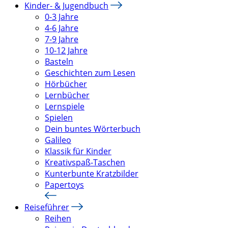
Kinder- & Jugendbuch
0-3 Jahre
4-6 Jahre
7-9 Jahre
10-12 Jahre
Basteln
Geschichten zum Lesen
Hörbücher
Lernbücher
Lernspiele
Spielen
Dein buntes Wörterbuch
Galileo
Klassik für Kinder
Kreativspaß-Taschen
Kunterbunte Kratzbilder
Papertoys
Reiseführer
Reihen