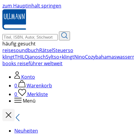
zum Hauptinhalt springen
häufig gesucht
reise
soundbuch
Rätsel
Steuer
so
klingt
THILO
janosch
Sylt
so+klingt
Nino
Cozy
bahamas
wasser
books reiseführer weltweit
Konto
0
Warenkorb
0
Merkliste
Menü
Neuheiten