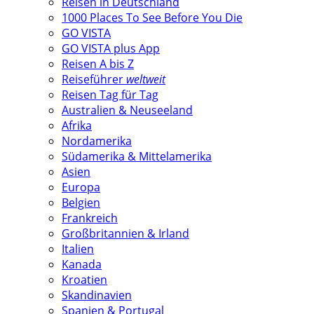
Reisen in Deutschland
1000 Places To See Before You Die
GO VISTA
GO VISTA plus App
Reisen A bis Z
Reiseführer
weltweit
Reisen Tag für Tag
Australien & Neuseeland
Afrika
Nordamerika
Südamerika & Mittelamerika
Asien
Europa
Belgien
Frankreich
Großbritannien & Irland
Italien
Kanada
Kroatien
Skandinavien
Spanien & Portugal