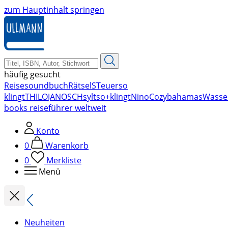
zum Hauptinhalt springen
häufig gesucht
Reise
soundbuch
Rätsel
STeuer
so
klingt
THILO
JANOSCH
sylt
so+klingt
Nino
Cozy
bahamas
Wasse
books reiseführer weltweit
Konto
0
Warenkorb
0
Merkliste
Menü
Neuheiten