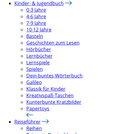
Kinder- & Jugendbuch
0-3 Jahre
4-6 Jahre
7-9 Jahre
10-12 Jahre
Basteln
Geschichten zum Lesen
Hörbücher
Lernbücher
Lernspiele
Spielen
Dein buntes Wörterbuch
Galileo
Klassik für Kinder
Kreativspaß-Taschen
Kunterbunte Kratzbilder
Papertoys
Reiseführer
Reihen