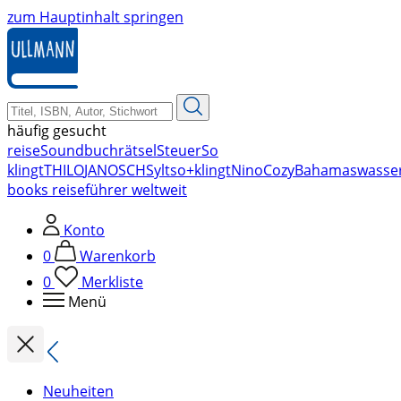
zum Hauptinhalt springen
häufig gesucht
reise
Soundbuch
rätsel
Steuer
So
klingt
THILO
JANOSCH
Sylt
so+klingt
Nino
Cozy
Bahamas
wasse
books reiseführer weltweit
Konto
0
Warenkorb
0
Merkliste
Menü
Neuheiten