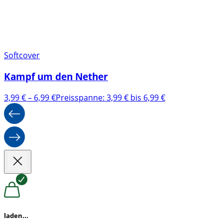
Softcover
Kampf um den Nether
3,99
€
–
6,99
€
Preisspanne: 3,99 € bis 6,99 €
laden...