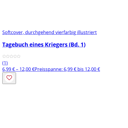
Softcover, durchgehend vierfarbig illustriert
Tagebuch eines Kriegers (Bd. 1)
(1)
6,99
€
–
12,00
€
Preisspanne: 6,99 € bis 12,00 €