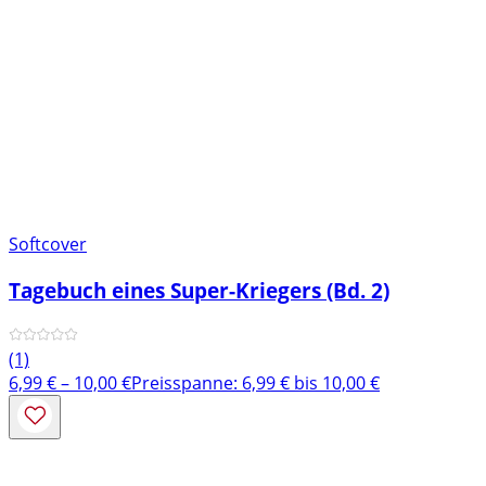
Softcover
Tagebuch eines Super-Kriegers (Bd. 2)
(1)
6,99
€
–
10,00
€
Preisspanne: 6,99 € bis 10,00 €