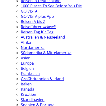
Reisen in Deutschland
1000 Places To See Before You Die
GO VISTA
GO VISTA plus App
Reisen A bis Z
Reiseführer
weltweit
Reisen Tag für Tag
Australien & Neuseeland
Afrika
Nordamerika
Südamerika & Mittelamerika
Asien
Europa
Belgien
Frankreich
Großbritannien & Irland
Italien
Kanada
Kroatien
Skandinavien
Spanien & Portugal