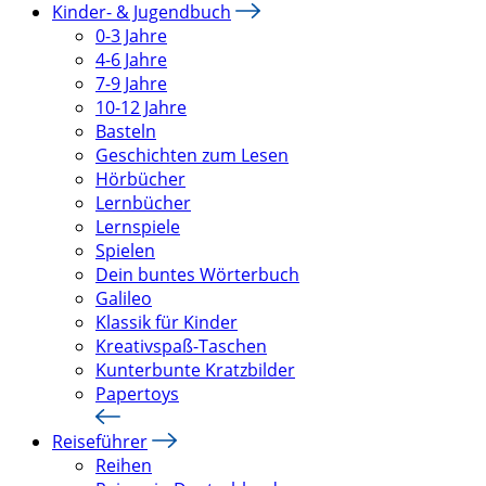
Kinder- & Jugendbuch
0-3 Jahre
4-6 Jahre
7-9 Jahre
10-12 Jahre
Basteln
Geschichten zum Lesen
Hörbücher
Lernbücher
Lernspiele
Spielen
Dein buntes Wörterbuch
Galileo
Klassik für Kinder
Kreativspaß-Taschen
Kunterbunte Kratzbilder
Papertoys
Reiseführer
Reihen