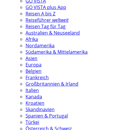
GO VISTA
GO VISTA plus App
Reisen A bis Z
Reiseführer
weltweit
Reisen Tag für Tag
Australien & Neuseeland
Afrika
Nordamerika
Südamerika & Mittelamerika
Asien
Europa
Belgien
Frankreich
Großbritannien & Irland
Italien
Kanada
Kroatien
Skandinavien
Spanien & Portugal
Türkei
Österreich & Schweiz