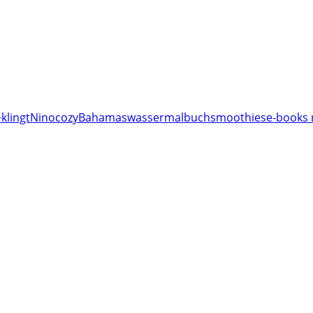
klingt
Nino
cozy
Bahamas
wassermalbuch
smoothies
e-books 