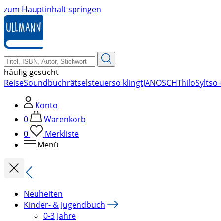
zum Hauptinhalt springen
häufig gesucht
Reise
Soundbuch
rätsel
steuer
so klingt
JANOSCH
Thilo
Sylt
so+
Konto
0
Warenkorb
0
Merkliste
Menü
Neuheiten
Kinder- & Jugendbuch
0-3 Jahre