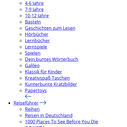
4-6 Jahre
7-9 Jahre
10-12 Jahre
Basteln
Geschichten zum Lesen
Hörbücher
Lernbücher
Lernspiele
Spielen
Dein buntes Wörterbuch
Galileo
Klassik für Kinder
Kreativspaß-Taschen
Kunterbunte Kratzbilder
Papertoys
Reiseführer
Reihen
Reisen in Deutschland
1000 Places To See Before You Die