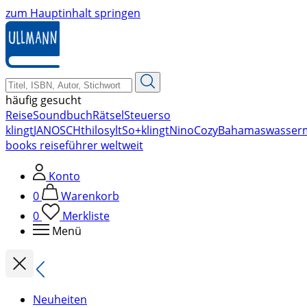
zum Hauptinhalt springen
häufig gesucht
Reise
Soundbuch
Rätsel
Steuer
so
klingt
JANOSCH
thilo
sylt
So+klingt
Nino
Cozy
Bahamas
wasser
books reiseführer weltweit
Konto
0
Warenkorb
0
Merkliste
Menü
Neuheiten