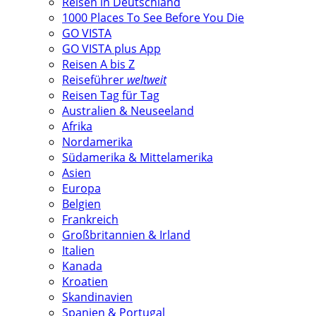
Reisen in Deutschland
1000 Places To See Before You Die
GO VISTA
GO VISTA plus App
Reisen A bis Z
Reiseführer
weltweit
Reisen Tag für Tag
Australien & Neuseeland
Afrika
Nordamerika
Südamerika & Mittelamerika
Asien
Europa
Belgien
Frankreich
Großbritannien & Irland
Italien
Kanada
Kroatien
Skandinavien
Spanien & Portugal