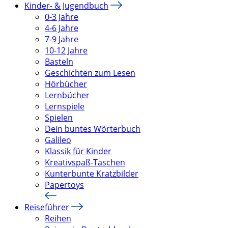
Kinder- & Jugendbuch
0-3 Jahre
4-6 Jahre
7-9 Jahre
10-12 Jahre
Basteln
Geschichten zum Lesen
Hörbücher
Lernbücher
Lernspiele
Spielen
Dein buntes Wörterbuch
Galileo
Klassik für Kinder
Kreativspaß-Taschen
Kunterbunte Kratzbilder
Papertoys
Reiseführer
Reihen