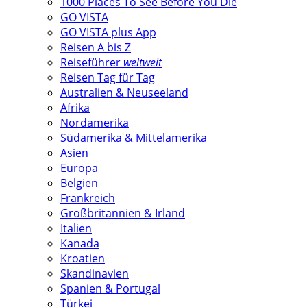
1000 Places To See Before You Die
GO VISTA
GO VISTA plus App
Reisen A bis Z
Reiseführer
weltweit
Reisen Tag für Tag
Australien & Neuseeland
Afrika
Nordamerika
Südamerika & Mittelamerika
Asien
Europa
Belgien
Frankreich
Großbritannien & Irland
Italien
Kanada
Kroatien
Skandinavien
Spanien & Portugal
Türkei