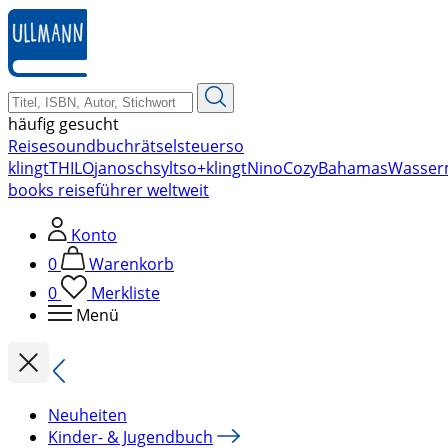
zum
Hauptinhalt
springen
häufig gesucht
Reise
soundbuch
rätsel
steuer
so
klingt
THILO
janosch
sylt
so+klingt
Nino
Cozy
Bahamas
Wasser
books reiseführer weltweit
Konto
0
Warenkorb
0
Merkliste
Menü
Neuheiten
Kinder- & Jugendbuch