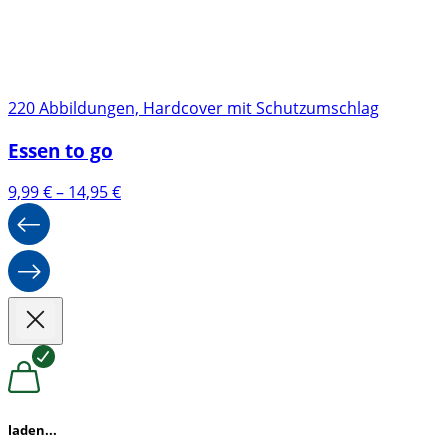
220 Abbildungen, Hardcover mit Schutzumschlag
Essen to go
Preisspanne:
9,99
€
–
14,95
€
9,99 €
bis
14,95 €
laden...