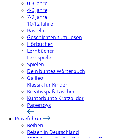
0-3 Jahre
4-6 Jahre
7-9 Jahre
10-12 Jahre
Basteln
Geschichten zum Lesen
Hörbücher
Lernbücher
Lernspiele
Spielen
Dein buntes Wörterbuch
Galileo
Klassik für Kinder
Kreativspaß-Taschen
Kunterbunte Kratzbilder
Papertoys
Reiseführer
Reihen
Reisen in Deutschland