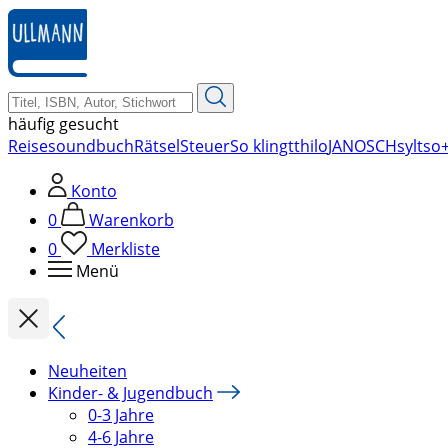
zum
Hauptinhalt
springen
häufig gesucht
Reise
soundbuch
Rätsel
Steuer
So klingt
thilo
JANOSCH
sylt
so+
Konto
0
Warenkorb
0
Merkliste
Menü
Neuheiten
Kinder- & Jugendbuch
0-3 Jahre
4-6 Jahre