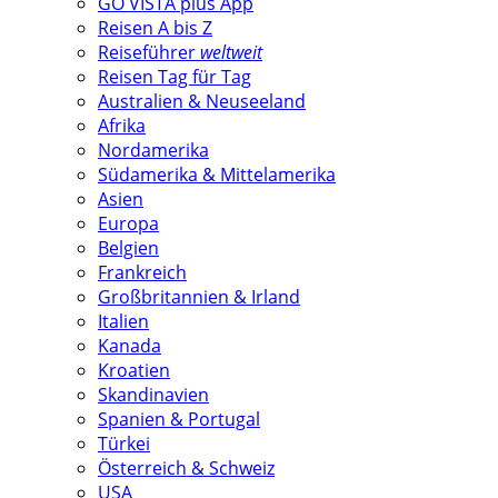
GO VISTA plus App
Reisen A bis Z
Reiseführer
weltweit
Reisen Tag für Tag
Australien & Neuseeland
Afrika
Nordamerika
Südamerika & Mittelamerika
Asien
Europa
Belgien
Frankreich
Großbritannien & Irland
Italien
Kanada
Kroatien
Skandinavien
Spanien & Portugal
Türkei
Österreich & Schweiz
USA