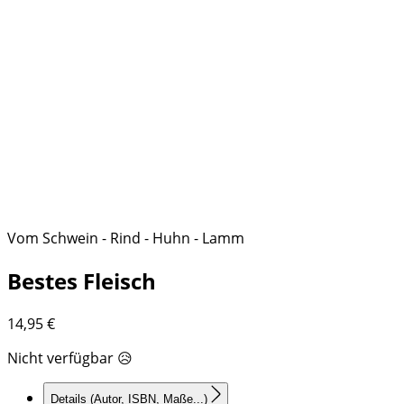
Vom Schwein - Rind - Huhn - Lamm
Bestes Fleisch
14,95
€
Nicht verfügbar 😥
Details
(Autor, ISBN, Maße...)