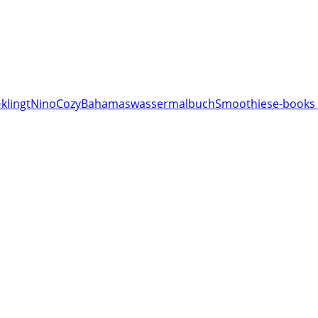
klingt
Nino
Cozy
Bahamas
wassermalbuch
Smoothies
e-books 