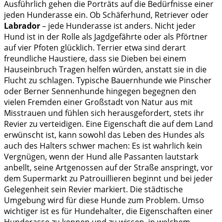
Ausführlich gehen die Porträts auf die Bedürfnisse einer
jeden Hunderasse ein. Ob Schäferhund, Retriever oder
Labrador
– jede Hunderasse ist anders. Nicht jeder
Hund ist in der Rolle als Jagdgefährte oder als Pförtner
auf vier Pfoten glücklich. Terrier etwa sind derart
freundliche Haustiere, dass sie Dieben bei einem
Hauseinbruch Tragen helfen würden, anstatt sie in die
Flucht zu schlagen. Typische Bauernhunde wie Pinscher
oder Berner Sennenhunde hingegen begegnen den
vielen Fremden einer Großstadt von Natur aus mit
Misstrauen und fühlen sich herausgefordert, stets ihr
Revier zu verteidigen. Eine Eigenschaft die auf dem Land
erwünscht ist, kann sowohl das Leben des Hundes als
auch des Halters schwer machen: Es ist wahrlich kein
Vergnügen, wenn der Hund alle Passanten lautstark
anbellt, seine Artgenossen auf der Straße anspringt, vor
dem Supermarkt zu Patrouillieren beginnt und bei jeder
Gelegenheit sein Revier markiert. Die städtische
Umgebung wird für diese Hunde zum Problem. Umso
wichtiger ist es für Hundehalter, die Eigenschaften einer
Hunderasse zu kennen und zu wissen, in welchem