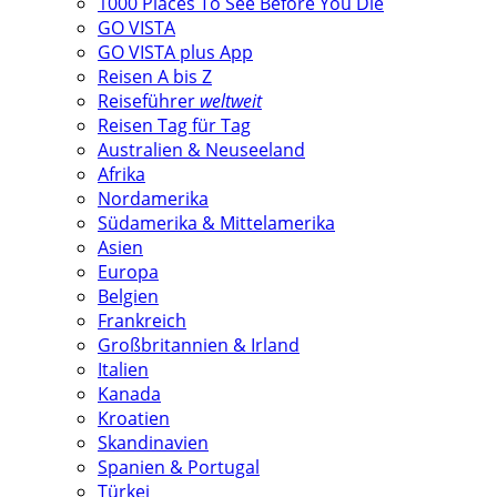
1000 Places To See Before You Die
GO VISTA
GO VISTA plus App
Reisen A bis Z
Reiseführer
weltweit
Reisen Tag für Tag
Australien & Neuseeland
Afrika
Nordamerika
Südamerika & Mittelamerika
Asien
Europa
Belgien
Frankreich
Großbritannien & Irland
Italien
Kanada
Kroatien
Skandinavien
Spanien & Portugal
Türkei