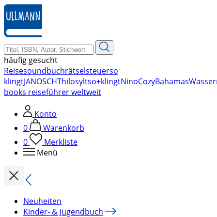
zum
Hauptinhalt
springen
häufig gesucht
Reise
soundbuch
rätsel
steuer
so
klingt
JANOSCH
Thilo
sylt
so+klingt
Nino
Cozy
Bahamas
Wasser
books reiseführer weltweit
Konto
0
Warenkorb
0
Merkliste
Menü
Neuheiten
Kinder- & Jugendbuch