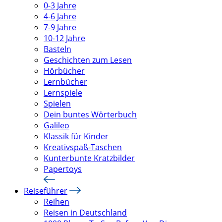
0-3 Jahre
4-6 Jahre
7-9 Jahre
10-12 Jahre
Basteln
Geschichten zum Lesen
Hörbücher
Lernbücher
Lernspiele
Spielen
Dein buntes Wörterbuch
Galileo
Klassik für Kinder
Kreativspaß-Taschen
Kunterbunte Kratzbilder
Papertoys
Reiseführer
Reihen
Reisen in Deutschland