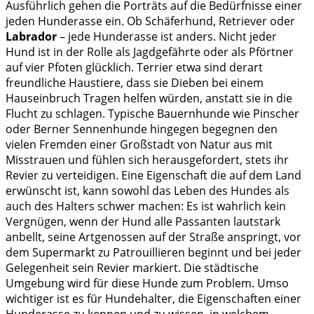
Ausführlich gehen die Porträts auf die Bedürfnisse einer
jeden Hunderasse ein. Ob Schäferhund, Retriever oder
Labrador
– jede Hunderasse ist anders. Nicht jeder
Hund ist in der Rolle als Jagdgefährte oder als Pförtner
auf vier Pfoten glücklich. Terrier etwa sind derart
freundliche Haustiere, dass sie Dieben bei einem
Hauseinbruch Tragen helfen würden, anstatt sie in die
Flucht zu schlagen. Typische Bauernhunde wie Pinscher
oder Berner Sennenhunde hingegen begegnen den
vielen Fremden einer Großstadt von Natur aus mit
Misstrauen und fühlen sich herausgefordert, stets ihr
Revier zu verteidigen. Eine Eigenschaft die auf dem Land
erwünscht ist, kann sowohl das Leben des Hundes als
auch des Halters schwer machen: Es ist wahrlich kein
Vergnügen, wenn der Hund alle Passanten lautstark
anbellt, seine Artgenossen auf der Straße anspringt, vor
dem Supermarkt zu Patrouillieren beginnt und bei jeder
Gelegenheit sein Revier markiert. Die städtische
Umgebung wird für diese Hunde zum Problem. Umso
wichtiger ist es für Hundehalter, die Eigenschaften einer
Hunderasse zu kennen und zu wissen, in welchem