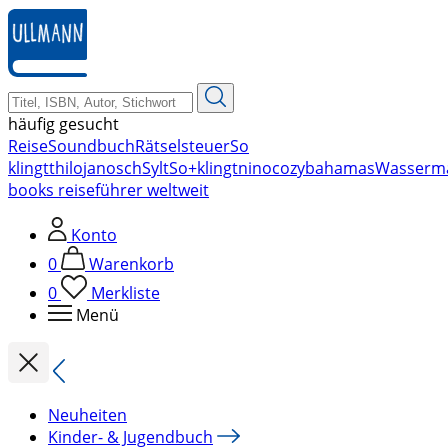
zum
Hauptinhalt
springen
häufig gesucht
Reise
Soundbuch
Rätsel
steuer
So
klingt
thilo
janosch
Sylt
So+klingt
nino
cozy
bahamas
Wasserm
books reiseführer weltweit
Konto
0
Warenkorb
0
Merkliste
Menü
Neuheiten
Kinder- & Jugendbuch