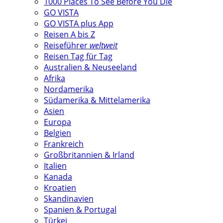
1000 Places To See Before You Die
GO VISTA
GO VISTA plus App
Reisen A bis Z
Reiseführer
weltweit
Reisen Tag für Tag
Australien & Neuseeland
Afrika
Nordamerika
Südamerika & Mittelamerika
Asien
Europa
Belgien
Frankreich
Großbritannien & Irland
Italien
Kanada
Kroatien
Skandinavien
Spanien & Portugal
Türkei