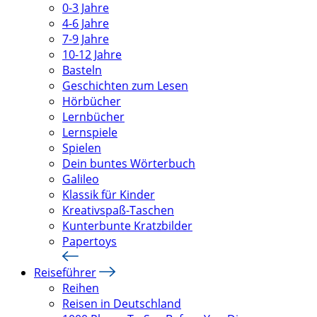
0-3 Jahre
4-6 Jahre
7-9 Jahre
10-12 Jahre
Basteln
Geschichten zum Lesen
Hörbücher
Lernbücher
Lernspiele
Spielen
Dein buntes Wörterbuch
Galileo
Klassik für Kinder
Kreativspaß-Taschen
Kunterbunte Kratzbilder
Papertoys
Reiseführer
Reihen
Reisen in Deutschland