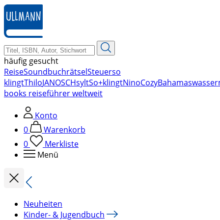
zum
Hauptinhalt
springen
häufig gesucht
Reise
Soundbuch
rätsel
Steuer
so
klingt
Thilo
JANOSCH
sylt
So+klingt
Nino
Cozy
Bahamas
wasser
books reiseführer weltweit
Konto
0
Warenkorb
0
Merkliste
Menü
Neuheiten
Kinder- & Jugendbuch