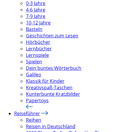
0-3 Jahre
4-6 Jahre
7-9 Jahre
10-12 Jahre
Basteln
Geschichten zum Lesen
Hörbücher
Lernbücher
Lernspiele
Spielen
Dein buntes Wörterbuch
Galileo
Klassik für Kinder
Kreativspaß-Taschen
Kunterbunte Kratzbilder
Papertoys
Reiseführer
Reihen
Reisen in Deutschland