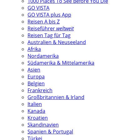
1000 Places To See Before You Die
GO VISTA
GO VISTA plus App
Reisen A bis Z
Reiseführer
weltweit
Reisen Tag für Tag
Australien & Neuseeland
Afrika
Nordamerika
Südamerika & Mittelamerika
Asien
Europa
Belgien
Frankreich
Großbritannien & Irland
Italien
Kanada
Kroatien
Skandinavien
Spanien & Portugal
Türkei